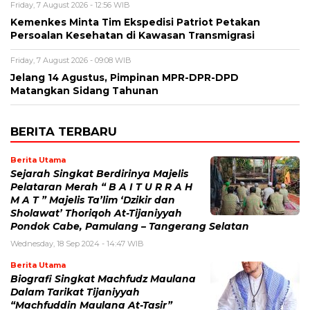
Friday, 7 August 2026 - 12:56 WIB
Kemenkes Minta Tim Ekspedisi Patriot Petakan
Persoalan Kesehatan di Kawasan Transmigrasi
Friday, 7 August 2026 - 09:08 WIB
Jelang 14 Agustus, Pimpinan MPR-DPR-DPD
Matangkan Sidang Tahunan
BERITA TERBARU
Berita Utama
Sejarah Singkat Berdirinya Majelis
Pelataran Merah “ B A I T U R R A H
M A T ” Majelis Ta’lim ‘Dzikir dan
Sholawat’ Thoriqoh At-Tijaniyyah
Pondok Cabe, Pamulang – Tangerang Selatan
Wednesday, 18 Sep 2024 - 14:47 WIB
Berita Utama
Biografi Singkat Machfudz Maulana
Dalam Tarikat Tijaniyyah
“Machfuddin Maulana At-Tasir”