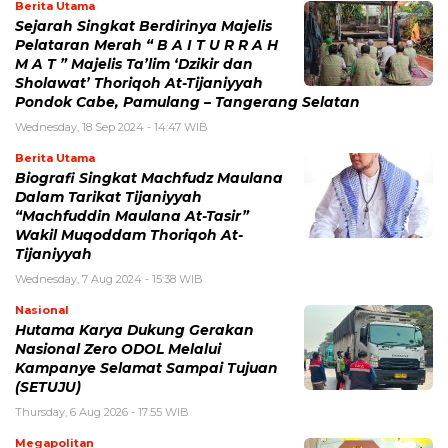
Berita Utama
Sejarah Singkat Berdirinya Majelis
Pelataran Merah “ B A I T U R R A H
M A T ” Majelis Ta’lim ‘Dzikir dan
Sholawat’ Thoriqoh At-Tijaniyyah
Pondok Cabe, Pamulang – Tangerang Selatan
Wednesday, 18 Sep 2024 - 14:47 WIB
Berita Utama
Biografi Singkat Machfudz Maulana
Dalam Tarikat Tijaniyyah
“Machfuddin Maulana At-Tasir”
Wakil Muqoddam Thoriqoh At-
Tijaniyyah
Wednesday, 7 Aug 2024 - 15:38 WIB
Nasional
Hutama Karya Dukung Gerakan
Nasional Zero ODOL Melalui
Kampanye Selamat Sampai Tujuan
(SETUJU)
Thursday, 6 Aug 2026 - 17:55 WIB
Megapolitan