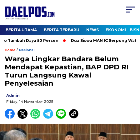
BERITA UTAMA
BERITA TERBARU
NEWS
EKONOMI – BISN
mo Tambah Daya 50 Persen
Dua Siswa MAN IC Serpong Wakili RI
/
Home
Nasional
Warga Lingkar Bandara Belum
Mendapat Kepastian, BAP DPD RI
Turun Langsung Kawal
Penyelesaian
Admin
Friday, 14 November 2025