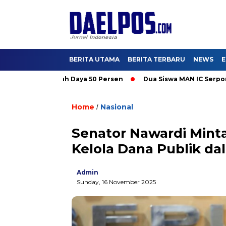
BERITA UTAMA
BERITA TERBARU
NEWS
E
Promo Tambah Daya 50 Persen
Dua Siswa MAN IC Serpong Wakili
Home
Nasional
/
Senator Nawardi Minta
Kelola Dana Publik da
Admin
Sunday, 16 November 2025