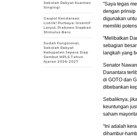
Sekolah Rakyat Kuantan
​“Saya tegas m
Singingi
dengan prinsip k
digunakan untuk
Gaspol Kendaraan
Listrik! Purbaya: Insentif
memiliki potensi
Lanjut, Prabowo Siapkan
Stimulus Baru
“Melibatkan Da
Sudah Fungsional,
sebagian besar
Sekolah Rakyat
Kabupaten Jepara Siap
langkah yang b
Sambut MPLS Tahun
Ajaran 2026-2027
​Senator Naward
Danantara terli
di GOTO dan G
dibebankan kep
​Sebaliknya, ji
keuntungan jus
saham mayorita
“Ini adalah ker
dihambur-hambu