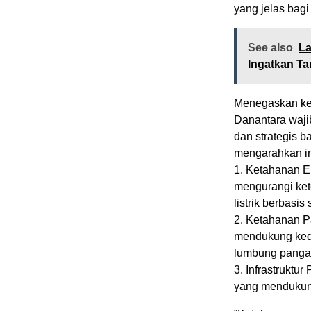
yang jelas bagi
See also
La
Ingatkan Ta
​Menegaskan ke
Danantara waji
dan strategis 
mengarahkan inv
1. ​Ketahanan 
mengurangi ket
listrik berbasi
2. ​Ketahanan P
mendukung keda
lumbung pangan 
3. ​Infrastrukt
yang mendukung