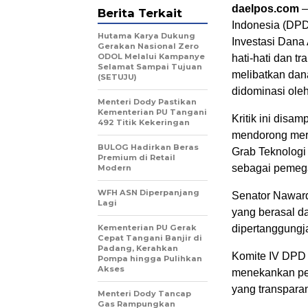
daelpos.com
–
Berita Terkait
Indonesia (DPD
Hutama Karya Dukung
Investasi Dana
Gerakan Nasional Zero
ODOL Melalui Kampanye
hati-hati dan 
Selamat Sampai Tujuan
melibatkan dan
(SETUJU)
didominasi oleh
Menteri Dody Pastikan
Kementerian PU Tangani
​Kritik ini dis
492 Titik Kekeringan
mendorong mer
BULOG Hadirkan Beras
Grab Teknologi 
Premium di Retail
sebagai pemega
Modern
WFH ASN Diperpanjang
​Senator Nawar
Lagi
yang berasal d
Kementerian PU Gerak
dipertanggungj
Cepat Tangani Banjir di
Padang, Kerahkan
Komite IV DPD 
Pompa hingga Pulihkan
Akses
menekankan per
yang transparan
Menteri Dody Tancap
Gas Rampungkan