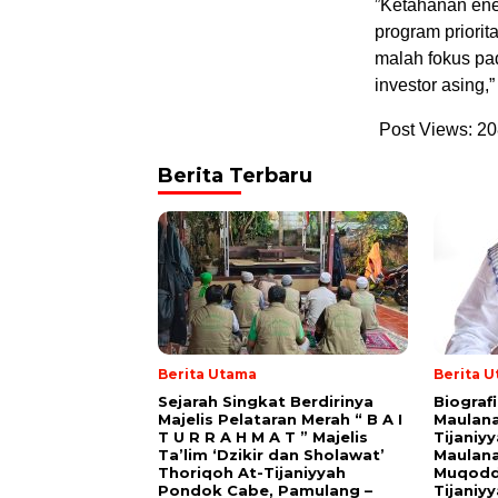
​”Ketahanan ene
program priori
malah fokus pa
investor asing
Post Views:
20
Berita Terbaru
Berita Utama
Berita 
Sejarah Singkat Berdirinya
Biograf
Majelis Pelataran Merah “ B A I
Maulana
T U R R A H M A T ” Majelis
Tijaniy
Ta’lim ‘Dzikir dan Sholawat’
Maulana
Thoriqoh At-Tijaniyyah
Muqodd
Pondok Cabe, Pamulang –
Tijaniy