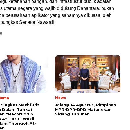
rgi, ketahanan pangan, dan infrastruktur publik adalah
tas utama negara yang wajib didukung Danantara, bukan
da perusahaan aplikator yang sahamnya dikuasai oleh
,” pungkas Senator Nawardi
8
Utama
News
i Singkat Machfudz
Jelang 14 Agustus, Pimpinan
 Dalam Tarikat
MPR-DPR-DPD Matangkan
yah “Machfuddin
Sidang Tahunan
 At-Tasir” Wakil
am Thoriqoh At-
yah