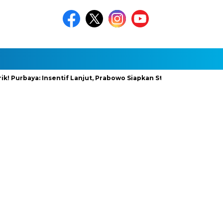
baya: Insentif Lanjut, Prabowo Siapkan Stimulus Baru
InfraNe