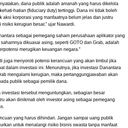
enyatakan, dana publik adalah amanah yang harus dikelola
ehati-hatian (fiduciary duty) tertinggi. Dana ini tidak boleh
 aksi korporasi yang manfaatnya belum jelas dan justru
 risiko kerugian besar,” ujar Nawardi.
nantara sebagai pemegang saham perusahaan aplikator yang
 sahamnya dikuasai asing, seperti GOTO dan Grab, adalah
erpotensi merugikan keuangan negara.”
i juga menyoroti potensi kerancuan yang akan timbul jika
bat dalam investasi ini. Menurutnya, jika investasi Danantara
rab mengalami kerugian, maka pertanggungjawaban akan
ada publik sebagai pemilik dana.
ka investasi tersebut menguntungkan, sebagian besar
tru akan dinikmati oleh investor asing sebagai pemegang
s.
ancuan yang harus dihindari. Jangan sampai uang publik
rkan untuk menalangi risiko bisnis swasta tanpa manfaat