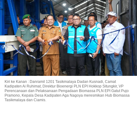
Kiri ke Kanan : Danramil 1201 Tasikmalaya Dadan Kusnadi⁠, Camat
Kadipaten Ai Ruhimat⁠, Direktur Bioenergi PLN EPI Hokkop Situngkir, VP
Perencanaan dan Pelaksanaan Pengadaan Biomassa PLN EPI Gatut Pujo
Pramono, ⁠Kepala Desa Kadipaten Aga Nagoya meresmikan Hub Biomassa
Tasikmalaya dan Ciamis.