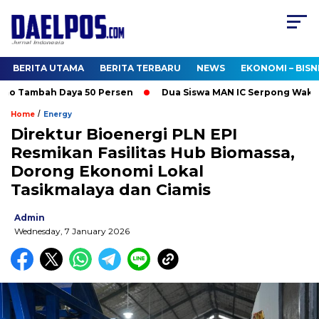
BERITA UTAMA
BERITA TERBARU
NEWS
EKONOMI – BISN
o Tambah Daya 50 Persen
Dua Siswa MAN IC Serpong Wakili RI 
/
Home
Energy
Direktur Bioenergi PLN EPI
Resmikan Fasilitas Hub Biomassa,
Dorong Ekonomi Lokal
Tasikmalaya dan Ciamis
Admin
Wednesday, 7 January 2026