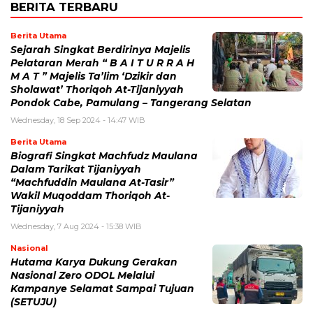
BERITA TERBARU
Berita Utama
Sejarah Singkat Berdirinya Majelis
Pelataran Merah “ B A I T U R R A H
M A T ” Majelis Ta’lim ‘Dzikir dan
Sholawat’ Thoriqoh At-Tijaniyyah
Pondok Cabe, Pamulang – Tangerang Selatan
Wednesday, 18 Sep 2024 - 14:47 WIB
Berita Utama
Biografi Singkat Machfudz Maulana
Dalam Tarikat Tijaniyyah
“Machfuddin Maulana At-Tasir”
Wakil Muqoddam Thoriqoh At-
Tijaniyyah
Wednesday, 7 Aug 2024 - 15:38 WIB
Nasional
Hutama Karya Dukung Gerakan
Nasional Zero ODOL Melalui
Kampanye Selamat Sampai Tujuan
(SETUJU)