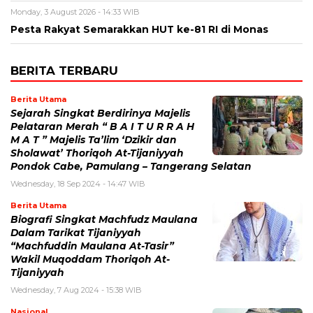
Monday, 3 August 2026 - 14:33 WIB
Pesta Rakyat Semarakkan HUT ke-81 RI di Monas
BERITA TERBARU
Berita Utama
Sejarah Singkat Berdirinya Majelis
Pelataran Merah “ B A I T U R R A H
M A T ” Majelis Ta’lim ‘Dzikir dan
Sholawat’ Thoriqoh At-Tijaniyyah
Pondok Cabe, Pamulang – Tangerang Selatan
Wednesday, 18 Sep 2024 - 14:47 WIB
Berita Utama
Biografi Singkat Machfudz Maulana
Dalam Tarikat Tijaniyyah
“Machfuddin Maulana At-Tasir”
Wakil Muqoddam Thoriqoh At-
Tijaniyyah
Wednesday, 7 Aug 2024 - 15:38 WIB
Nasional