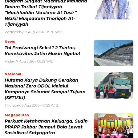
Biografi Singkat Machfudz Maulana
Dalam Tarikat Tijaniyyah
“Machfuddin Maulana At-Tasir”
Wakil Muqoddam Thoriqoh At-
Tijaniyyah
Wednesday, 7 Aug 2024 - 15:38 WIB
News
Tol Prosiwangi Seksi 1-2 Tuntas,
Konektivitas Jatim Makin Ngebut
Friday, 7 Aug 2026 - 08:22 WIB
Nasional
Hutama Karya Dukung Gerakan
Nasional Zero ODOL Melalui
Kampanye Selamat Sampai Tujuan
(SETUJU)
Thursday, 6 Aug 2026 - 17:55 WIB
Megapolitan
Perkuat Ketahanan Keluarga, Sudin
PPAPP Jakbar Jemput Bola Lewat
Sosialisasi Satyagatra