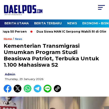
BERITA UTAMA
BERITA TERBARU
NEWS
EKONOMI – BISN
ya 50 Persen
Dua Siswa MAN IC Serpong Wakili RI di Olimpiad
/
Home
News
Kementerian Transmigrasi
Umumkan Program Studi
Beasiswa Patriot, Terbuka Untuk
1.100 Mahasiswa S2
Admin
Thursday, 29 January 2026