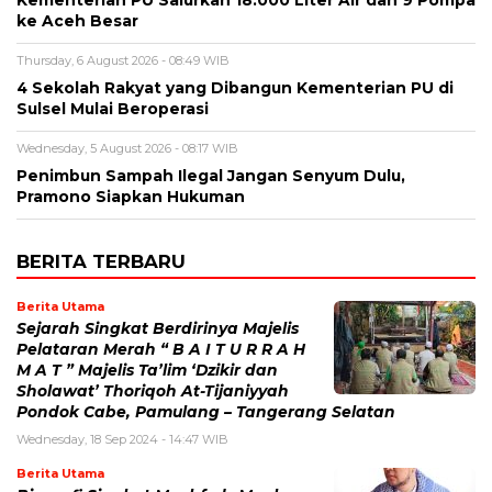
Kementerian PU Salurkan 18.000 Liter Air dan 9 Pompa
ke Aceh Besar
Thursday, 6 August 2026 - 08:49 WIB
4 Sekolah Rakyat yang Dibangun Kementerian PU di
Sulsel Mulai Beroperasi
Wednesday, 5 August 2026 - 08:17 WIB
Penimbun Sampah Ilegal Jangan Senyum Dulu,
Pramono Siapkan Hukuman
BERITA TERBARU
Berita Utama
Sejarah Singkat Berdirinya Majelis
Pelataran Merah “ B A I T U R R A H
M A T ” Majelis Ta’lim ‘Dzikir dan
Sholawat’ Thoriqoh At-Tijaniyyah
Pondok Cabe, Pamulang – Tangerang Selatan
Wednesday, 18 Sep 2024 - 14:47 WIB
Berita Utama