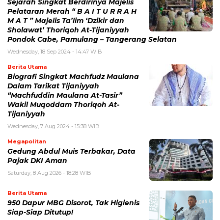
Sejarah Singkat Berdirinya Majelis
Pelataran Merah “ B A I T U R R A H
M A T ” Majelis Ta’lim ‘Dzikir dan
Sholawat’ Thoriqoh At-Tijaniyyah
Pondok Cabe, Pamulang – Tangerang Selatan
Wednesday, 18 Sep 2024 - 14:47 WIB
Berita Utama
Biografi Singkat Machfudz Maulana
Dalam Tarikat Tijaniyyah
“Machfuddin Maulana At-Tasir”
Wakil Muqoddam Thoriqoh At-
Tijaniyyah
Wednesday, 7 Aug 2024 - 15:38 WIB
Megapolitan
Gedung Abdul Muis Terbakar, Data
Pajak DKI Aman
Saturday, 8 Aug 2026 - 18:28 WIB
Berita Utama
950 Dapur MBG Disorot, Tak Higienis
Siap-Siap Ditutup!