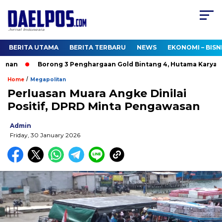
BERITA UTAMA
BERITA TERBARU
NEWS
EKONOMI – BISN
man
Borong 3 Penghargaan Gold Bintang 4, Hutama Karya Bu
/
Home
Megapolitan
Perluasan Muara Angke Dinilai
Positif, DPRD Minta Pengawasan
Admin
Friday, 30 January 2026