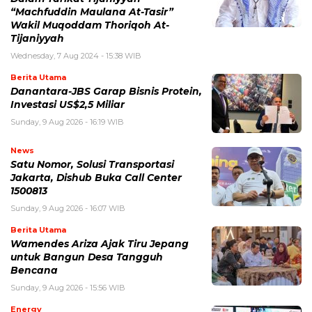
“Machfuddin Maulana At-Tasir”
Wakil Muqoddam Thoriqoh At-
Tijaniyyah
Wednesday, 7 Aug 2024 - 15:38 WIB
Berita Utama
Danantara-JBS Garap Bisnis Protein,
Investasi US$2,5 Miliar
Sunday, 9 Aug 2026 - 16:19 WIB
News
Satu Nomor, Solusi Transportasi
Jakarta, Dishub Buka Call Center
1500813
Sunday, 9 Aug 2026 - 16:07 WIB
Berita Utama
Wamendes Ariza Ajak Tiru Jepang
untuk Bangun Desa Tangguh
Bencana
Sunday, 9 Aug 2026 - 15:56 WIB
Energy