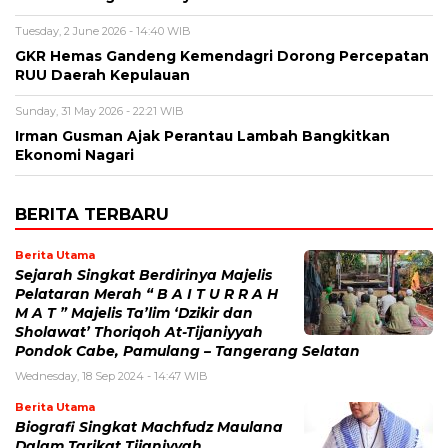
Tuesday, 2 June 2026 - 14:40 WIB
GKR Hemas Gandeng Kemendagri Dorong Percepatan
RUU Daerah Kepulauan
Sunday, 31 May 2026 - 22:21 WIB
Irman Gusman Ajak Perantau Lambah Bangkitkan
Ekonomi Nagari
BERITA TERBARU
Berita Utama
Sejarah Singkat Berdirinya Majelis
Pelataran Merah “ B A I T U R R A H
M A T ” Majelis Ta’lim ‘Dzikir dan
Sholawat’ Thoriqoh At-Tijaniyyah
Pondok Cabe, Pamulang – Tangerang Selatan
Wednesday, 18 Sep 2024 - 14:47 WIB
Berita Utama
Biografi Singkat Machfudz Maulana
Dalam Tarikat Tijaniyyah