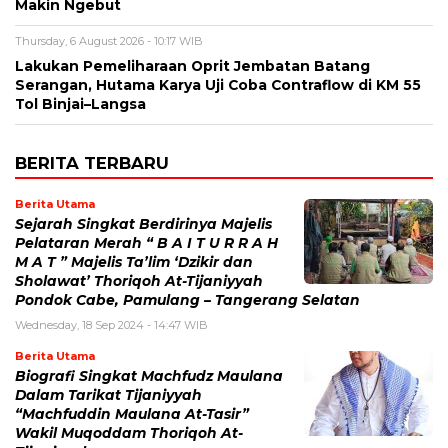
Makin Ngebut
Thursday, 6 August 2026 - 10:17 WIB
Lakukan Pemeliharaan Oprit Jembatan Batang
Serangan, Hutama Karya Uji Coba Contraflow di KM 55
Tol Binjai–Langsa
BERITA TERBARU
Berita Utama
Sejarah Singkat Berdirinya Majelis
Pelataran Merah “ B A I T U R R A H
M A T ” Majelis Ta’lim ‘Dzikir dan
Sholawat’ Thoriqoh At-Tijaniyyah
Pondok Cabe, Pamulang – Tangerang Selatan
Wednesday, 18 Sep 2024 - 14:47 WIB
Berita Utama
Biografi Singkat Machfudz Maulana
Dalam Tarikat Tijaniyyah
“Machfuddin Maulana At-Tasir”
Wakil Muqoddam Thoriqoh At-