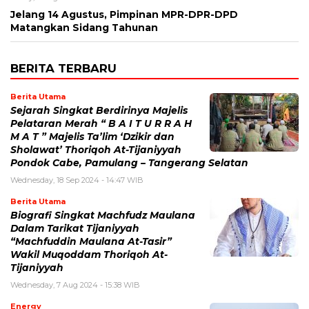
Jelang 14 Agustus, Pimpinan MPR-DPR-DPD
Matangkan Sidang Tahunan
BERITA TERBARU
Berita Utama
Sejarah Singkat Berdirinya Majelis
Pelataran Merah “ B A I T U R R A H
M A T ” Majelis Ta’lim ‘Dzikir dan
Sholawat’ Thoriqoh At-Tijaniyyah
Pondok Cabe, Pamulang – Tangerang Selatan
Wednesday, 18 Sep 2024 - 14:47 WIB
Berita Utama
Biografi Singkat Machfudz Maulana
Dalam Tarikat Tijaniyyah
“Machfuddin Maulana At-Tasir”
Wakil Muqoddam Thoriqoh At-
Tijaniyyah
Wednesday, 7 Aug 2024 - 15:38 WIB
Energy