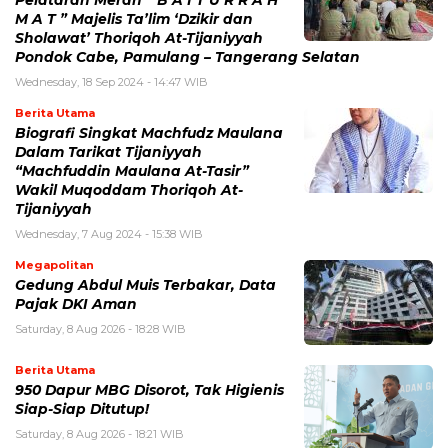
M A T ” Majelis Ta’lim ‘Dzikir dan
Sholawat’ Thoriqoh At-Tijaniyyah
Pondok Cabe, Pamulang – Tangerang Selatan
Wednesday, 18 Sep 2024 - 14:47 WIB
Berita Utama
Biografi Singkat Machfudz Maulana
Dalam Tarikat Tijaniyyah
“Machfuddin Maulana At-Tasir”
Wakil Muqoddam Thoriqoh At-
Tijaniyyah
Wednesday, 7 Aug 2024 - 15:38 WIB
Megapolitan
Gedung Abdul Muis Terbakar, Data
Pajak DKI Aman
Saturday, 8 Aug 2026 - 18:28 WIB
Berita Utama
950 Dapur MBG Disorot, Tak Higienis
Siap-Siap Ditutup!
Saturday, 8 Aug 2026 - 18:21 WIB