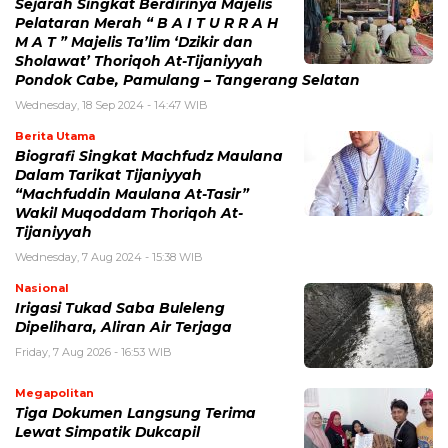
Sejarah Singkat Berdirinya Majelis
Pelataran Merah “ B A I T U R R A H
M A T ” Majelis Ta’lim ‘Dzikir dan
Sholawat’ Thoriqoh At-Tijaniyyah
Pondok Cabe, Pamulang – Tangerang Selatan
Wednesday, 18 Sep 2024 - 14:47 WIB
Berita Utama
Biografi Singkat Machfudz Maulana
Dalam Tarikat Tijaniyyah
“Machfuddin Maulana At-Tasir”
Wakil Muqoddam Thoriqoh At-
Tijaniyyah
Wednesday, 7 Aug 2024 - 15:38 WIB
Nasional
Irigasi Tukad Saba Buleleng
Dipelihara, Aliran Air Terjaga
Friday, 7 Aug 2026 - 16:53 WIB
Megapolitan
Tiga Dokumen Langsung Terima
Lewat Simpatik Dukcapil