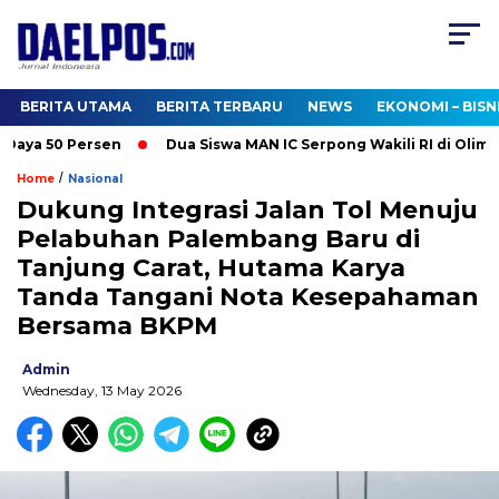
BERITA UTAMA
BERITA TERBARU
NEWS
EKONOMI – BISN
ya 50 Persen
Dua Siswa MAN IC Serpong Wakili RI di Olimpiad
/
Home
Nasional
Dukung Integrasi Jalan Tol Menuju
Pelabuhan Palembang Baru di
Tanjung Carat, Hutama Karya
Tanda Tangani Nota Kesepahaman
Bersama BKPM
Admin
Wednesday, 13 May 2026