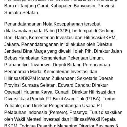
Baru di Tanjung Carat, Kabupaten Banyuasin, Provinsi
Sumatra Selatan.
Penandatanganan Nota Kesepahaman tersebut
dilaksanakan pada Rabu (13/05), bertempat di Gedung
Barli Halim, Kementerian Investasi dan Hilirisasi/BKPM,
Jakarta. Penandatanganan ini dilakukan oleh Direktur
Jenderal Bina Marga yang diwakili oleh Plh. Direktur Jalan
Bebas Hambatan Kementerian Pekerjaan Umum,
Prabandityo Triwibowo; Deputi Bidang Perencanaan
Penanaman Modal Kementerian Investasi dan
Hilirisasi/BKPM Ichsan Zulkarnaen; Sekretaris Daerah
Provinsi Sumatra Selatan, Edward Candra; Direktur
Operasi I Hutama Karya, Gunadi; Direktur Hilirisasi dan
Diversifikasi Produk PT Bukit Asam Tbk (PTBA), Turino
Yulianto; dan Direktur Pengembangan Usaha PT
Pelabuhan Indonesia (Persero), Prasetyo. Turut disaksikan
oleh Wakil Menteri Investasi dan Hilirisasi/Wakil Kepala
BKPM, Todotua Pasaribu; Managing Director Business 3