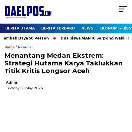
BERITA UTAMA
BERITA TERBARU
NEWS
EKONOMI – BISN
ambah Daya 50 Persen
Dua Siswa MAN IC Serpong Wakili RI di 
/
Home
Nasional
Menantang Medan Ekstrem:
Strategi Hutama Karya Taklukkan
Titik Kritis Longsor Aceh
Admin
Tuesday, 19 May 2026