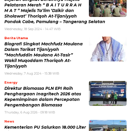
Pelataran Merah “ B A I T U R R A H
M A T ” Majelis Ta’lim ‘Dzikir dan
Sholawat’ Thoriqoh At-Tijaniyyah
Pondok Cabe, Pamulang – Tangerang Selatan
Wednesday, 18 Sep 2024 - 14:47 WIB
Berita Utama
Biografi Singkat Machfudz Maulana
Dalam Tarikat Tijaniyyah
“Machfuddin Maulana At-Tasir”
Wakil Muqoddam Thoriqoh At-
Tijaniyyah
Wednesday, 7 Aug 2024 - 15:38 WIB
Energy
Direktur Biomassa PLN EPI Raih
Penghargaan Inagritech 2026 atas
Kepemimpinan dalam Percepatan
Pengembangan Biomassa
Thursday, 6 Aug 2026 - 09:18 WIB
News
Kementerian PU Salurkan 18.000 Liter