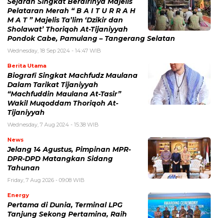
Sejarah Singkat Berdirinya Majelis
Pelataran Merah “ B A I T U R R A H
M A T ” Majelis Ta’lim ‘Dzikir dan
Sholawat’ Thoriqoh At-Tijaniyyah
Pondok Cabe, Pamulang – Tangerang Selatan
Wednesday, 18 Sep 2024 - 14:47 WIB
Berita Utama
Biografi Singkat Machfudz Maulana
Dalam Tarikat Tijaniyyah
“Machfuddin Maulana At-Tasir”
Wakil Muqoddam Thoriqoh At-
Tijaniyyah
Wednesday, 7 Aug 2024 - 15:38 WIB
News
Jelang 14 Agustus, Pimpinan MPR-
DPR-DPD Matangkan Sidang
Tahunan
Friday, 7 Aug 2026 - 09:08 WIB
Energy
Pertama di Dunia, Terminal LPG
Tanjung Sekong Pertamina, Raih