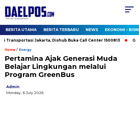
BERITA UTAMA
BERITA TERBARU
NEWS
EKONOMI – BISN
Transportasi Jakarta, Dishub Buka Call Center 1500813
Gedung
/
Home
Energy
Pertamina Ajak Generasi Muda
Belajar Lingkungan melalui
Program GreenBus
Admin
Monday, 6 July 2026