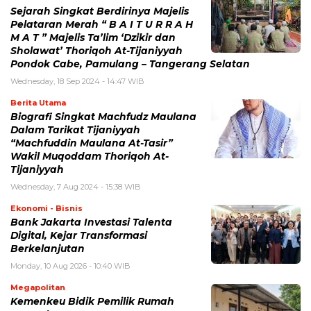
Sejarah Singkat Berdirinya Majelis
Pelataran Merah “ B A I T U R R A H
M A T ” Majelis Ta’lim ‘Dzikir dan
Sholawat’ Thoriqoh At-Tijaniyyah
Pondok Cabe, Pamulang – Tangerang Selatan
Wednesday, 18 Sep 2024 - 14:47 WIB
Berita Utama
Biografi Singkat Machfudz Maulana
Dalam Tarikat Tijaniyyah
“Machfuddin Maulana At-Tasir”
Wakil Muqoddam Thoriqoh At-
Tijaniyyah
Wednesday, 7 Aug 2024 - 15:38 WIB
Ekonomi - Bisnis
Bank Jakarta Investasi Talenta
Digital, Kejar Transformasi
Berkelanjutan
Monday, 10 Aug 2026 - 10:40 WIB
Megapolitan
Kemenkeu Bidik Pemilik Rumah