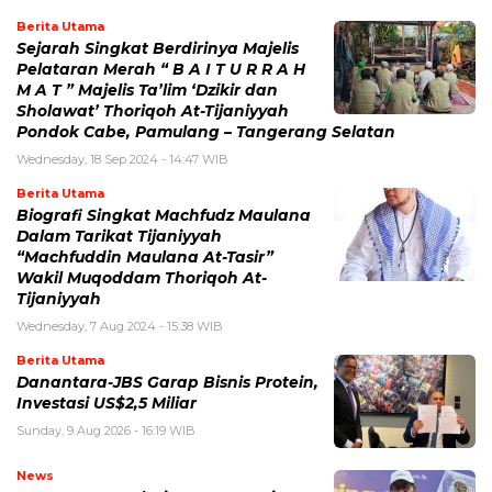
Berita Utama
Sejarah Singkat Berdirinya Majelis
Pelataran Merah “ B A I T U R R A H
M A T ” Majelis Ta’lim ‘Dzikir dan
Sholawat’ Thoriqoh At-Tijaniyyah
Pondok Cabe, Pamulang – Tangerang Selatan
Wednesday, 18 Sep 2024 - 14:47 WIB
Berita Utama
Biografi Singkat Machfudz Maulana
Dalam Tarikat Tijaniyyah
“Machfuddin Maulana At-Tasir”
Wakil Muqoddam Thoriqoh At-
Tijaniyyah
Wednesday, 7 Aug 2024 - 15:38 WIB
Berita Utama
Danantara-JBS Garap Bisnis Protein,
Investasi US$2,5 Miliar
Sunday, 9 Aug 2026 - 16:19 WIB
News