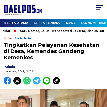
BERITA UTAMA
BERITA TERBARU
NEWS
EKONOMI – BISN
liar
Satu Nomor, Solusi Transportasi Jakarta, Dishub Buka Cal
/
Home
Berita Terbaru
Tingkatkan Pelayanan Kesehatan
di Desa, Kemendes Gandeng
Kemenkes
Admin
Monday, 6 July 2026