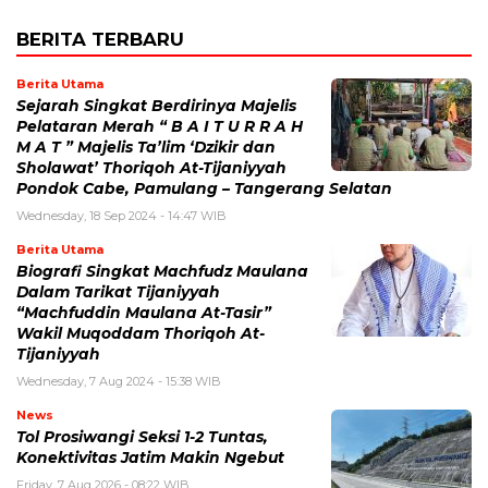
BERITA TERBARU
Berita Utama
Sejarah Singkat Berdirinya Majelis
Pelataran Merah “ B A I T U R R A H
M A T ” Majelis Ta’lim ‘Dzikir dan
Sholawat’ Thoriqoh At-Tijaniyyah
Pondok Cabe, Pamulang – Tangerang Selatan
Wednesday, 18 Sep 2024 - 14:47 WIB
Berita Utama
Biografi Singkat Machfudz Maulana
Dalam Tarikat Tijaniyyah
“Machfuddin Maulana At-Tasir”
Wakil Muqoddam Thoriqoh At-
Tijaniyyah
Wednesday, 7 Aug 2024 - 15:38 WIB
News
Tol Prosiwangi Seksi 1-2 Tuntas,
Konektivitas Jatim Makin Ngebut
Friday, 7 Aug 2026 - 08:22 WIB