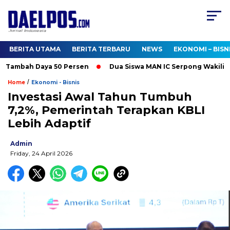
BERITA UTAMA
BERITA TERBARU
NEWS
EKONOMI – BISN
 Tambah Daya 50 Persen
Dua Siswa MAN IC Serpong Wakili RI d
/
Home
Ekonomi - Bisnis
Investasi Awal Tahun Tumbuh
7,2%, Pemerintah Terapkan KBLI
Lebih Adaptif
Admin
Friday, 24 April 2026