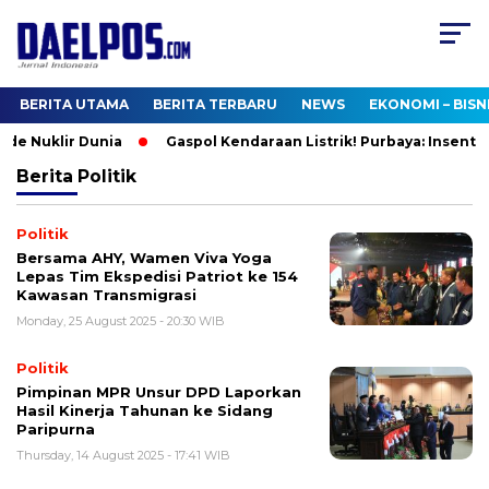
BERITA UTAMA
BERITA TERBARU
NEWS
EKONOMI – BISN
de Nuklir Dunia
Gaspol Kendaraan Listrik! Purbaya: Insentif 
Berita
Politik
Politik
Bersama AHY, Wamen Viva Yoga
Lepas Tim Ekspedisi Patriot ke 154
Kawasan Transmigrasi
Monday, 25 August 2025 - 20:30 WIB
Politik
Pimpinan MPR Unsur DPD Laporkan
Hasil Kinerja Tahunan ke Sidang
Paripurna
Thursday, 14 August 2025 - 17:41 WIB