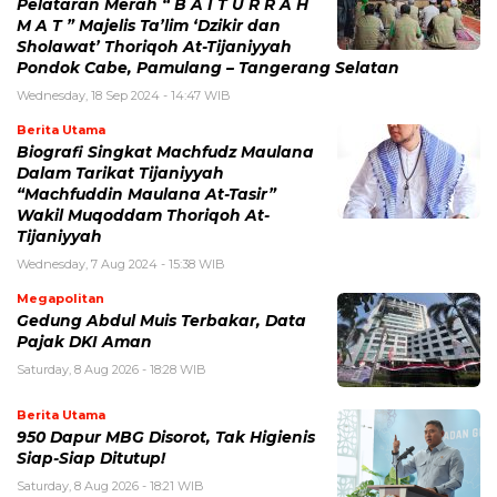
Pelataran Merah “ B A I T U R R A H
M A T ” Majelis Ta’lim ‘Dzikir dan
Sholawat’ Thoriqoh At-Tijaniyyah
Pondok Cabe, Pamulang – Tangerang Selatan
Wednesday, 18 Sep 2024 - 14:47 WIB
Berita Utama
Biografi Singkat Machfudz Maulana
Dalam Tarikat Tijaniyyah
“Machfuddin Maulana At-Tasir”
Wakil Muqoddam Thoriqoh At-
Tijaniyyah
Wednesday, 7 Aug 2024 - 15:38 WIB
Megapolitan
Gedung Abdul Muis Terbakar, Data
Pajak DKI Aman
Saturday, 8 Aug 2026 - 18:28 WIB
Berita Utama
950 Dapur MBG Disorot, Tak Higienis
Siap-Siap Ditutup!
Saturday, 8 Aug 2026 - 18:21 WIB