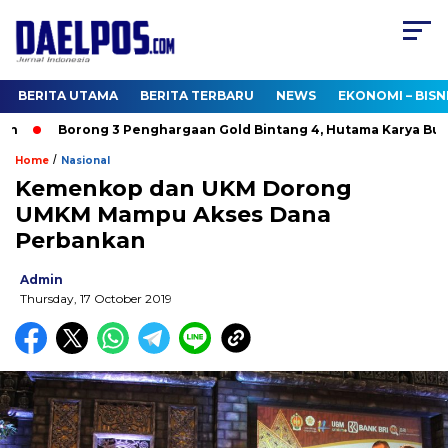
BERITA UTAMA
BERITA TERBARU
NEWS
EKONOMI – BISN
Borong 3 Penghargaan Gold Bintang 4, Hutama Karya Bukti
/
Home
Nasional
Kemenkop dan UKM Dorong
UMKM Mampu Akses Dana
Perbankan
Admin
Thursday, 17 October 2019