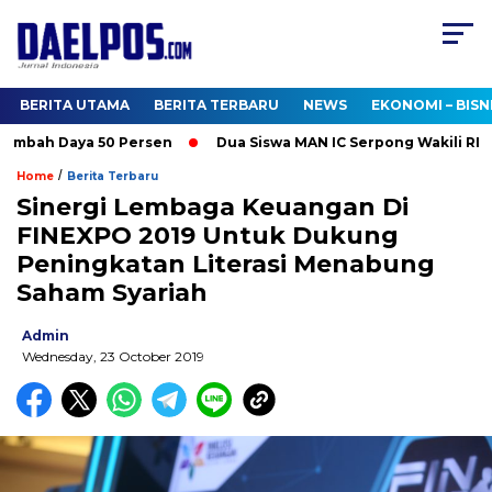
BERITA UTAMA
BERITA TERBARU
NEWS
EKONOMI – BISN
mbah Daya 50 Persen
Dua Siswa MAN IC Serpong Wakili RI di O
/
Home
Berita Terbaru
Sinergi Lembaga Keuangan Di
FINEXPO 2019 Untuk Dukung
Peningkatan Literasi Menabung
Saham Syariah
Admin
Wednesday, 23 October 2019