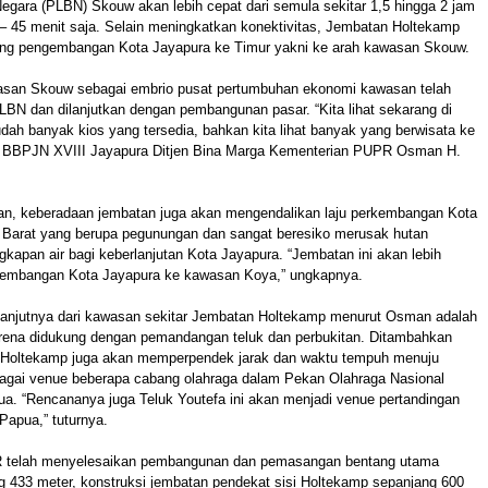
egara (PLBN) Skouw akan lebih cepat dari semula sekitar 1,5 hingga 2 jam
 – 45 menit saja. Selain meningkatkan konektivitas, Jembatan Holtekamp
ng pengembangan Kota Jayapura ke Timur yakni ke arah kawasan Skouw.
asan Skouw sebagai embrio pusat pertumbuhan ekonomi kawasan telah
LBN dan dilanjutkan dengan pembangunan pasar. “Kita lihat sekarang di
h banyak kios yang tersedia, bahkan kita lihat banyak yang berwisata ke
a BBPJN XVIII Jayapura‬ Ditjen Bina Marga Kementerian PUPR Osman H.
, keberadaan jembatan juga akan mengendalikan laju perkembangan Kota
n Barat yang berupa pegunungan dan sangat beresiko merusak hutan
gkapan air bagi keberlanjutan Kota Jayapura. “Jembatan ini akan lebih
embangan Kota Jayapura ke kawasan Koya,” ungkapnya.
njutnya dari kawasan sekitar Jembatan Holtekamp menurut Osman adalah
karena didukung dengan pemandangan teluk dan perbukitan. Ditambahkan
Holtekamp juga akan memperpendek jarak dan waktu tempuh menuju
gai venue beberapa cabang olahraga dalam Pekan Olahraga Nasional
a. “Rencananya juga Teluk Youtefa ini akan menjadi venue pertandingan
apua,” tuturnya.
 telah menyelesaikan pembangunan dan pemasangan bentang utama
g 433 meter, konstruksi jembatan pendekat sisi Holtekamp sepanjang 600