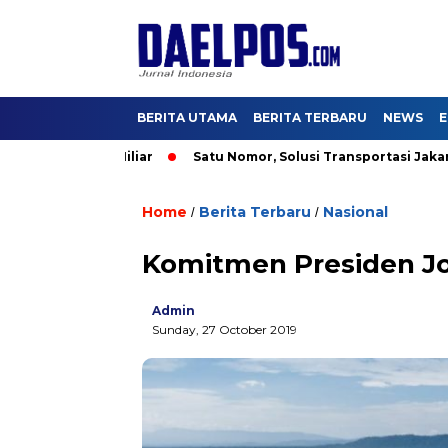
BERITA UTAMA
BERITA TERBARU
NEWS
E
si US$2,5 Miliar
Satu Nomor, Solusi Transportasi Jakarta, Dis
Home
Berita Terbaru
Nasional
/
/
Komitmen Presiden Jo
Admin
Sunday, 27 October 2019