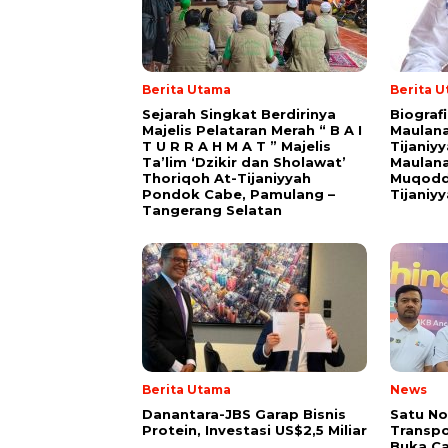
Berita Utama
Berita 
Sejarah Singkat Berdirinya
Biograf
Majelis Pelataran Merah “ B A I
Maulana
T U R R A H M A T ” Majelis
Tijaniy
Ta’lim ‘Dzikir dan Sholawat’
Maulana
Thoriqoh At-Tijaniyyah
Muqodd
Pondok Cabe, Pamulang –
Tijaniy
Tangerang Selatan
Berita Utama
News
Danantara-JBS Garap Bisnis
Satu No
Protein, Investasi US$2,5 Miliar
Transpo
Buka Ca