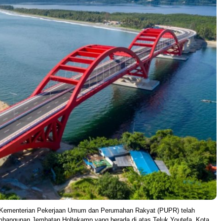
Kementerian Pekerjaan Umum dan Perumahan Rakyat (PUPR) telah
bangunan Jembatan Holtekamp yang berada di atas Teluk Youtefa, Kota