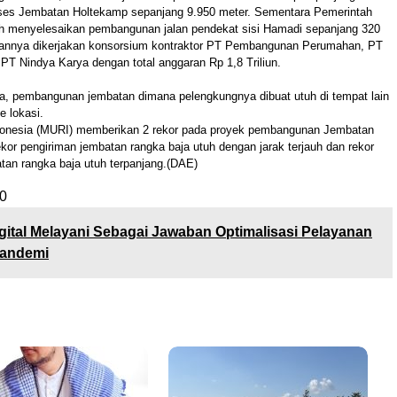
kses Jembatan Holtekamp sepanjang 9.950 meter. Sementara Pemerintah
ah menyelesaikan pembangunan jalan pendekat sisi Hamadi sepanjang 320
annya dikerjakan konsorsium kontraktor PT Pembangunan Perumahan, PT
T Nindya Karya dengan total anggaran Rp 1,8 Triliun.
ama, pembangunan jembatan dimana pelengkungnya dibuat utuh di tempat lain
 lokasi.
onesia (MURI) memberikan 2 rekor pada proyek pembangunan Jembatan
kor pengiriman jembatan rangka baja utuh dengan jarak terjauh dan rekor
an rangka baja utuh terpanjang.(DAE)
0
gital Melayani Sebagai Jawaban Optimalisasi Pelayanan
Pandemi