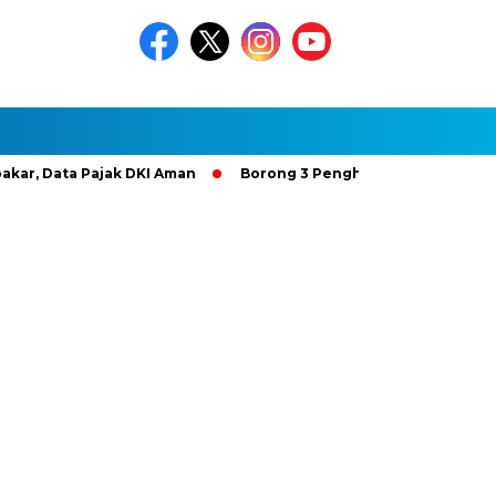
ata Pajak DKI Aman
Borong 3 Penghargaan Gold Bintang 4, 