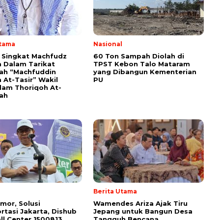
Utama
Nasional
i Singkat Machfudz
60 Ton Sampah Diolah di
 Dalam Tarikat
TPST Kebon Talo Mataram
yah “Machfuddin
yang Dibangun Kementerian
 At-Tasir” Wakil
PU
am Thoriqoh At-
yah
Berita Utama
mor, Solusi
Wamendes Ariza Ajak Tiru
rtasi Jakarta, Dishub
Jepang untuk Bangun Desa
ll Center 1500813
Tangguh Bencana