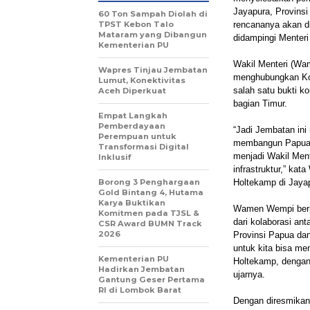
Jayapura, Provinsi
60 Ton Sampah Diolah di
TPST Kebon Talo
rencananya akan d
Mataram yang Dibangun
didampingi Menter
Kementerian PU
Wakil Menteri (W
Wapres Tinjau Jembatan
menghubungkan Kot
Lumut, Konektivitas
salah satu bukti k
Aceh Diperkuat
bagian Timur.
Empat Langkah
Pemberdayaan
“Jadi Jembatan ini
Perempuan untuk
membangun Papua. 
Transformasi Digital
menjadi Wakil Me
Inklusif
infrastruktur,” k
Borong 3 Penghargaan
Holtekamp di Jayap
Gold Bintang 4, Hutama
Karya Buktikan
Wamen Wempi berpe
Komitmen pada TJSL &
dari kolaborasi a
CSR Award BUMN Track
2026
Provinsi Papua dan 
untuk kita bisa m
Kementerian PU
Holtekamp, dengan
Hadirkan Jembatan
ujarnya.
Gantung Geser Pertama
RI di Lombok Barat
Dengan diresmikan