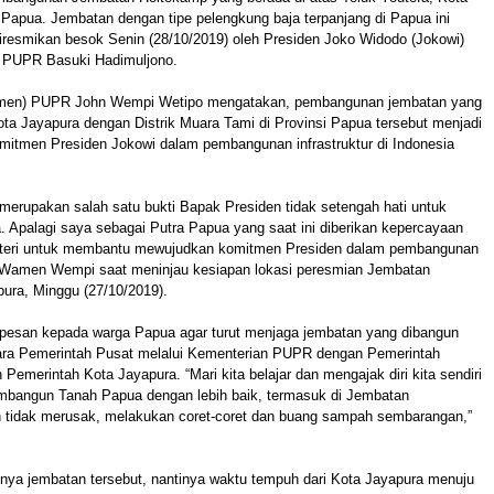
 Papua. Jembatan dengan tipe pelengkung baja terpanjang di Papua ini
iresmikan besok Senin (28/10/2019) oleh Presiden Joko Widodo (Jokowi)
i PUPR Basuki Hadimuljono.
amen) PUPR John Wempi Wetipo mengatakan, pembangunan jembatan yang
a Jayapura dengan Distrik Muara Tami di Provinsi Papua tersebut menjadi
omitmen Presiden Jokowi dalam pembangunan infrastruktur di Indonesia
 merupakan salah satu bukti Bapak Presiden tidak setengah hati untuk
Apalagi saya sebagai Putra Papua yang saat ini diberikan kepercayaan
nteri untuk membantu mewujudkan komitmen Presiden dalam pembangunan
ata Wamen Wempi saat meninjau kesiapan lokasi peresmian Jembatan
ura, Minggu (27/10/2019).
san kepada warga Papua agar turut menjaga jembatan yang dibangun
ntara Pemerintah Pusat melalui Kementerian PUPR dengan Pemerintah
Pemerintah Kota Jayapura. “Mari kita belajar dan mengajak diri kita sendiri
embangun Tanah Papua dengan lebih baik, termasuk di Jembatan
 tidak merusak, melakukan coret-coret dan buang sampah sembarangan,”
nya jembatan tersebut, nantinya waktu tempuh dari Kota Jayapura menuju