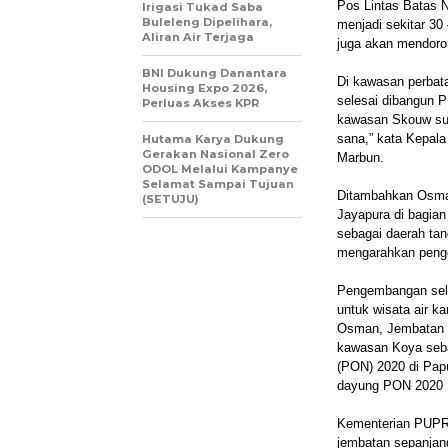
Pos Lintas Batas N
Irigasi Tukad Saba
Buleleng Dipelihara,
menjadi sekitar 30
Aliran Air Terjaga
juga akan mendoro
BNI Dukung Danantara
Di kawasan perbat
Housing Expo 2026,
selesai dibangun P
Perluas Akses KPR
kawasan Skouw suda
sana,” kata Kepal
Hutama Karya Dukung
Gerakan Nasional Zero
Marbun.
ODOL Melalui Kampanye
Selamat Sampai Tujuan
Ditambahkan Osman
(SETUJU)
Jayapura di bagia
sebagai daerah tan
mengarahkan peng
Pengembangan sela
untuk wisata air 
Osman, Jembatan 
kawasan Koya seba
(PON) 2020 di Papu
dayung PON 2020 P
Kementerian PUPR
jembatan sepanjan