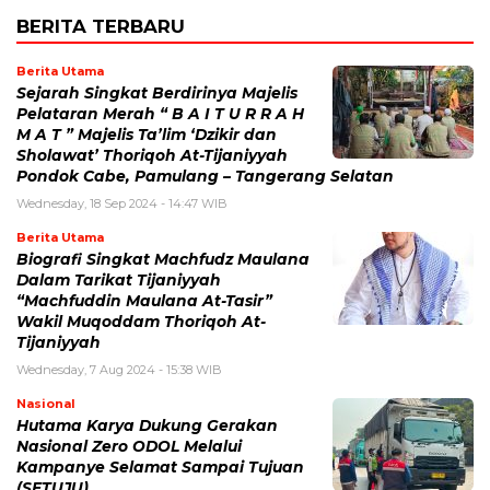
BERITA TERBARU
Berita Utama
Sejarah Singkat Berdirinya Majelis
Pelataran Merah “ B A I T U R R A H
M A T ” Majelis Ta’lim ‘Dzikir dan
Sholawat’ Thoriqoh At-Tijaniyyah
Pondok Cabe, Pamulang – Tangerang Selatan
Wednesday, 18 Sep 2024 - 14:47 WIB
Berita Utama
Biografi Singkat Machfudz Maulana
Dalam Tarikat Tijaniyyah
“Machfuddin Maulana At-Tasir”
Wakil Muqoddam Thoriqoh At-
Tijaniyyah
Wednesday, 7 Aug 2024 - 15:38 WIB
Nasional
Hutama Karya Dukung Gerakan
Nasional Zero ODOL Melalui
Kampanye Selamat Sampai Tujuan
(SETUJU)