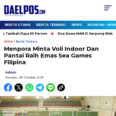
BERITA UTAMA
BERITA TERBARU
NEWS
EKONOMI – BISN
o Tambah Daya 50 Persen
Dua Siswa MAN IC Serpong Wakili RI
/
Home
Berita Terbaru
Menpora Minta Voli Indoor Dan
Pantai Raih Emas Sea Games
Filipina
Admin
Monday, 28 October 2019