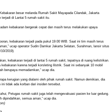
Kebakaran besar melanda Rumah Sakit Mayapada Cilandak, Jakarta
terjadi di Lantai 5 rumah sakit itu.
adam kebakaran bergerak cepat dan masih terus melakukan upaya
oran, kebakaran terjadi pada pukul 19.00 WIB. Saat ini tim masih terus
an,” ucap operator Sudin Damkar Jakarta Selatan, Surahman, lansir situs
/10/2019).
, kebakaran terjadi di lantai 5 rumah sakit, tepatnya di ruang kelistrikan.
ebakaran karena terjadi korsleting lilstrik. Saat ini sebanyak 10 mobil
ah berupaya memadamkan,” ucap dia.
rapa kerugian yang dialami oleh pihak rumah sakit. Namun demikian, dia
ni tidak ada korban dari insiden tersebut.
etahui, Petugas rumah sakit juga telah mengevakuasi pasien ke luar gedung.
ah dipindahkan, semua aman,” ucap dia.
com)