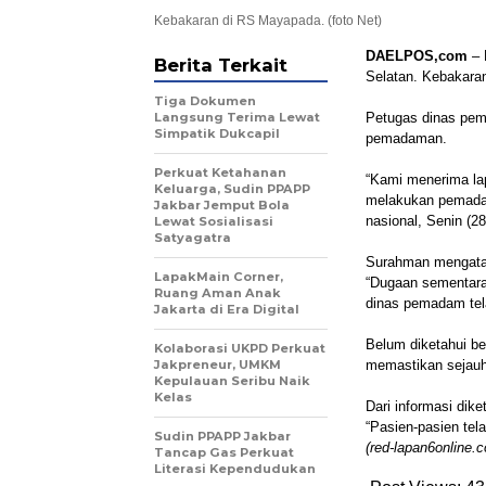
Kebakaran di RS Mayapada. (foto Net)
DAELPOS,com
– 
Berita Terkait
Selatan. Kebakaran 
Tiga Dokumen
Langsung Terima Lewat
Petugas dinas pem
Simpatik Dukcapil
pemadaman.
Perkuat Ketahanan
“Kami menerima lap
Keluarga, Sudin PPAPP
melakukan pemadam
Jakbar Jemput Bola
nasional, Senin (28
Lewat Sosialisasi
Satyagatra
Surahman mengatakan
LapakMain Corner,
“Dugaan sementara k
Ruang Aman Anak
dinas pemadam tel
Jakarta di Era Digital
Belum diketahui be
Kolaborasi UKPD Perkuat
Jakpreneur, UMKM
memastikan sejauh i
Kepulauan Seribu Naik
Kelas
Dari informasi dik
“Pasien-pasien tel
Sudin PPAPP Jakbar
(red-lapan6online.
Tancap Gas Perkuat
Literasi Kependudukan