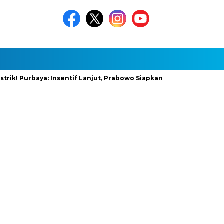
 Purbaya: Insentif Lanjut, Prabowo Siapkan Stimulus Baru
Inf