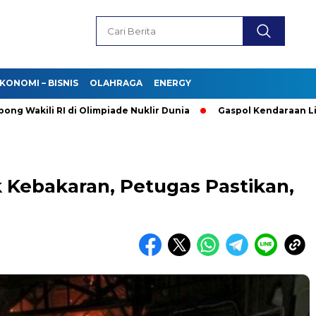
KONOMI – BISNIS
OLAHRAGA
ENERGY
akili RI di Olimpiade Nuklir Dunia
Gaspol Kendaraan Listrik!
 Kebakaran, Petugas Pastikan,