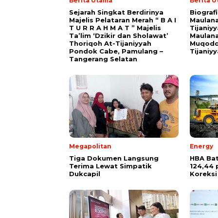
Berita Utama
Berita 
Sejarah Singkat Berdirinya
Biograf
Majelis Pelataran Merah “ B A I
Maulana
T U R R A H M A T ” Majelis
Tijaniy
Ta’lim ‘Dzikir dan Sholawat’
Maulana
Thoriqoh At-Tijaniyyah
Muqodd
Pondok Cabe, Pamulang –
Tijaniy
Tangerang Selatan
Megapolitan
Energy
Tiga Dokumen Langsung
HBA Bat
Terima Lewat Simpatik
124,44 
Dukcapil
Koreksi