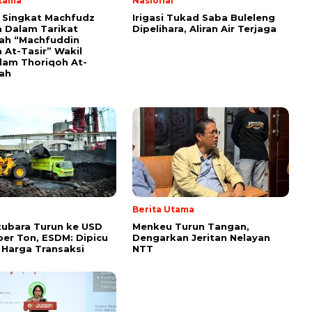
Utama
Nasional
i Singkat Machfudz
Irigasi Tukad Saba Buleleng
 Dalam Tarikat
Dipelihara, Aliran Air Terjaga
yah “Machfuddin
 At-Tasir” Wakil
am Thoriqoh At-
yah
Berita Utama
ubara Turun ke USD
Menkeu Turun Tangan,
per Ton, ESDM: Dipicu
Dengarkan Jeritan Nelayan
 Harga Transaksi
NTT