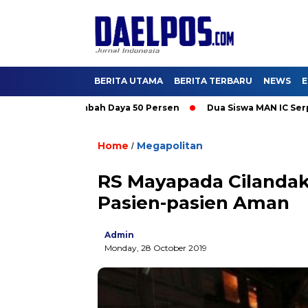
BERITA UTAMA
BERITA TERBARU
NEWS
E
ati Promo Tambah Daya 50 Persen
Dua Siswa MAN IC Serpong W
Home
Megapolitan
/
RS Mayapada Cilandak
Pasien-pasien Aman
Admin
Monday, 28 October 2019