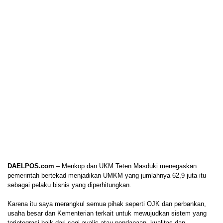
DAELPOS.com
– Menkop dan UKM Teten Masduki menegaskan
pemerintah bertekad menjadikan UMKM yang jumlahnya 62,9 juta itu
sebagai pelaku bisnis yang diperhitungkan.
Karena itu saya merangkul semua pihak seperti OJK dan perbankan,
usaha besar dan Kementerian terkait untuk mewujudkan sistem yang
terintegrasi baik dari segi avalis atau pendanaan, kualitas dan