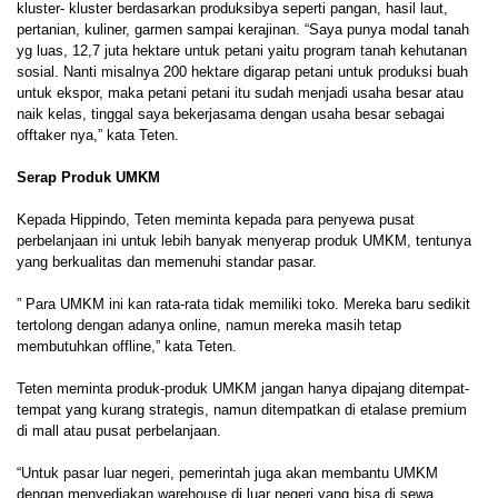
kluster- kluster berdasarkan produksibya seperti pangan, hasil laut,
pertanian, kuliner, garmen sampai kerajinan. “Saya punya modal tanah
yg luas, 12,7 juta hektare untuk petani yaitu program tanah kehutanan
sosial. Nanti misalnya 200 hektare digarap petani untuk produksi buah
untuk ekspor, maka petani petani itu sudah menjadi usaha besar atau
naik kelas, tinggal saya bekerjasama dengan usaha besar sebagai
offtaker nya,” kata Teten.
Serap Produk UMKM
Kepada Hippindo, Teten meminta kepada para penyewa pusat
perbelanjaan ini untuk lebih banyak menyerap produk UMKM, tentunya
yang berkualitas dan memenuhi standar pasar.
” Para UMKM ini kan rata-rata tidak memiliki toko. Mereka baru sedikit
tertolong dengan adanya online, namun mereka masih tetap
membutuhkan offline,” kata Teten.
Teten meminta produk-produk UMKM jangan hanya dipajang ditempat-
tempat yang kurang strategis, namun ditempatkan di etalase premium
di mall atau pusat perbelanjaan.
“Untuk pasar luar negeri, pemerintah juga akan membantu UMKM
dengan menyediakan warehouse di luar negeri yang bisa di sewa