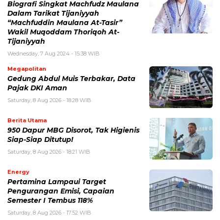
Biografi Singkat Machfudz Maulana
Dalam Tarikat Tijaniyyah
“Machfuddin Maulana At-Tasir”
Wakil Muqoddam Thoriqoh At-
Tijaniyyah
Wednesday, 7 Aug 2024 - 15:38 WIB
Megapolitan
Gedung Abdul Muis Terbakar, Data
Pajak DKI Aman
Saturday, 8 Aug 2026 - 18:28 WIB
Berita Utama
950 Dapur MBG Disorot, Tak Higienis
Siap-Siap Ditutup!
Saturday, 8 Aug 2026 - 18:21 WIB
Energy
Pertamina Lampaui Target
Pengurangan Emisi, Capaian
Semester I Tembus 118%
Saturday, 8 Aug 2026 - 17:52 WIB