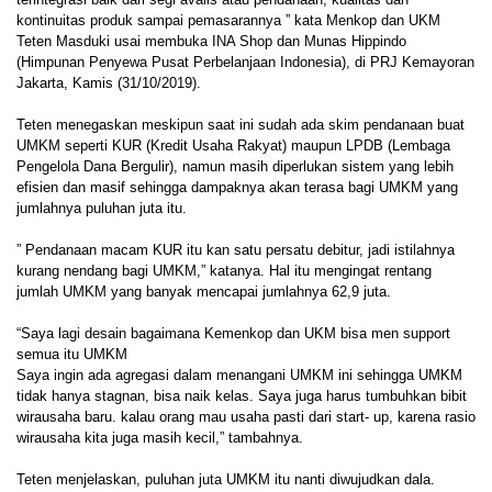
kontinuitas produk sampai pemasarannya ” kata Menkop dan UKM
Teten Masduki usai membuka INA Shop dan Munas Hippindo
(Himpunan Penyewa Pusat Perbelanjaan Indonesia), di PRJ Kemayoran
Jakarta, Kamis (31/10/2019).
Teten menegaskan meskipun saat ini sudah ada skim pendanaan buat
UMKM seperti KUR (Kredit Usaha Rakyat) maupun LPDB (Lembaga
Pengelola Dana Bergulir), namun masih diperlukan sistem yang lebih
efisien dan masif sehingga dampaknya akan terasa bagi UMKM yang
jumlahnya puluhan juta itu.
” Pendanaan macam KUR itu kan satu persatu debitur, jadi istilahnya
kurang nendang bagi UMKM,” katanya. Hal itu mengingat rentang
jumlah UMKM yang banyak mencapai jumlahnya 62,9 juta.
“Saya lagi desain bagaimana Kemenkop dan UKM bisa men support
semua itu UMKM
Saya ingin ada agregasi dalam menangani UMKM ini sehingga UMKM
tidak hanya stagnan, bisa naik kelas. Saya juga harus tumbuhkan bibit
wirausaha baru. kalau orang mau usaha pasti dari start- up, karena rasio
wirausaha kita juga masih kecil,” tambahnya.
Teten menjelaskan, puluhan juta UMKM itu nanti diwujudkan dala.