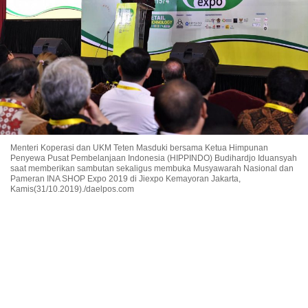
Menteri Koperasi dan UKM Teten Masduki bersama Ketua Himpunan
Penyewa Pusat Pembelanjaan Indonesia (HIPPINDO) Budihardjo Iduansyah
saat memberikan sambutan sekaligus membuka Musyawarah Nasional dan
Pameran INA SHOP Expo 2019 di Jiexpo Kemayoran Jakarta,
Kamis(31/10.2019)./daelpos.com