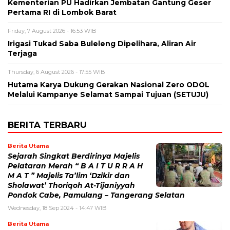
Kementerian PU Hadirkan Jembatan Gantung Geser
Pertama RI di Lombok Barat
Friday, 7 August 2026 - 16:53 WIB
Irigasi Tukad Saba Buleleng Dipelihara, Aliran Air
Terjaga
Thursday, 6 August 2026 - 17:55 WIB
Hutama Karya Dukung Gerakan Nasional Zero ODOL
Melalui Kampanye Selamat Sampai Tujuan (SETUJU)
BERITA TERBARU
Berita Utama
Sejarah Singkat Berdirinya Majelis
Pelataran Merah “ B A I T U R R A H
M A T ” Majelis Ta’lim ‘Dzikir dan
Sholawat’ Thoriqoh At-Tijaniyyah
Pondok Cabe, Pamulang – Tangerang Selatan
Wednesday, 18 Sep 2024 - 14:47 WIB
Berita Utama