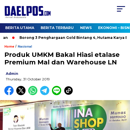
BERITA UTAMA
BERITA TERBARU
NEWS
EKONOMI – BISN
n
Borong 3 Penghargaan Gold Bintang 4, Hutama Karya Bukt
/
Home
Nasional
Produk UMKM Bakal Hiasi etalase
Premium Mal dan Warehouse LN
Admin
Thursday, 31 October 2019