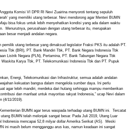
Anggota Komisi VI DPR RI Nevi Zuairina menyoroti tentang sepuluh
erah’ yang memiliki utang terbesar. Nevi mendorong agar Menteri BUMN
Maju bisa fokus untuk lebih menyehatkan kondisi yang ada dalam waktu
an. Menurutnya, perusahaan dengan utang terbesar itu, merupakan
aan besar menjadi andalan negara.
pemilik utang terbesar yang dimaksud legislator Fraksi PKS itu adalah PT.
esia Tbk (BRI), PT. Bank Mandiri Tbk, PT. Bank Negara Indonesia Tbk
haan Listrik Negara (PLN), Pertamina, PT. Bank Tabungan Negara Tbk
. Waskita Karya Tbk, PT. Telekomunikasi Indonesia Tbk dan PT. Pupuk
kan, Energi, Telekomunikasi dan Infrastruktur, semua adalah andalan
rwajahan kekuatan bangsa dalam mengelola sumber daya. Ini perlu
uat agar lebih mandiri, merdeka dari hutang sehingga mampu memberikan
ontribusi dan manfaat untuk mayoritas rakyat Indonesia,” ucap Nevi dalam
in (4/11/2019).
Kementerian BUMN agar terus waspada terhadap utang BUMN ini. Tercatat
r, utang BUMN telah melonjak sangat besar. Pada Juli 2019, Utang Luar
 Indonesia mencapai 52,8 milyar dollar Amerika Serikat (AS). Meski
N ini masih belum mengganggu arus kas, namun keadaan ini sangat