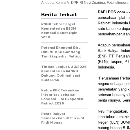
Anggota Komisi VI DPR RI Nevi Zuairina. Foto Istimewa
DAELPOS.com
– 
Berita Terkait
perusahaan ‘plat m
Kabinet Indonesia 
PNBP Jebol Target,
Kementerian ESDM
satu tahun ke dep
Kembali Sabet Opini
perusahan-perusah
WTP
Adapun perusahaan 
Potensi Ekonomi Biru
Bank Rakyat Indon
Diburu, KKP Gandeng
(BNI), PT. Perusa
Tim Ekspedisi Patriot
(BTN), Taspen, PT
Tindak Lanjut UU 3/2026,
Indonesia.
Kementerian PANRB
Dukung Optimalisasi
“Perusahaan Perban
SDM LPSK
negara sebagai pe
penyehatan yang k
Ketua KPK Tekankan
Integritas sebagai
sebesar-besarnya k
Fondasi Tim Ekspedisi
berita rilisnya, Sen
Patriot 2026
Nevi mengatakan, 
Pesta Rakyat
lima tahun terakhi
Semarakkan HUT ke-81
Negeri (ULN) BUMN
RI di Monas
hutang-hutang BUM