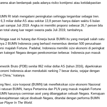
rena akan berdampak pada adanya risiko kontijensi atau ketidakpastian
BUMN RI telah mengalami peningkatan sehingga tergambar sebagai tren.
 6,3 miliar dollar AS atau sekitar 13,8 persen hanya dalam waktu 6 bulan
uari sampai Juli 2019. Angka ini memiliki proporsi sebesar 26,7 persen bila
n total utang luar negeri swasta pada Juli 2019, tambahnya.
ingga saat ini hutang dan Kinerja buruk BUMN itu yang menjadi salah satu
nya 2 BUMN Indonesia yang berhasil menembus deretan 500 perusahaan
versi majalah Fortune. Padahal, Indonesia memiliki
size
ekonomi di peringkat
lam kategori Negara dengan perekonomian terbesar. Indonesia pun masuk
estik Bruto (PDB) senilai 862 miliar dollar AS (tahun 2016), diperkirakan
konomi Indonesia akan menduduki ranking 7 besar dunia, sejajar dengan
n China,” katanya.
ng Nevi,
size
korporat (BUMN) tak merefleksikan
size
ekonomi Nasional
ari ratusan BUMN, hanya Pertamina dan PLN yang masuk majalah Fortune
BUMN harusnya cerminan aset yang dibanggakan sebuah Negara. Kemajuan
esejahteraan rakyat disebuah Negara, ditandai dengan performa BUMN
ue Player In The World
.