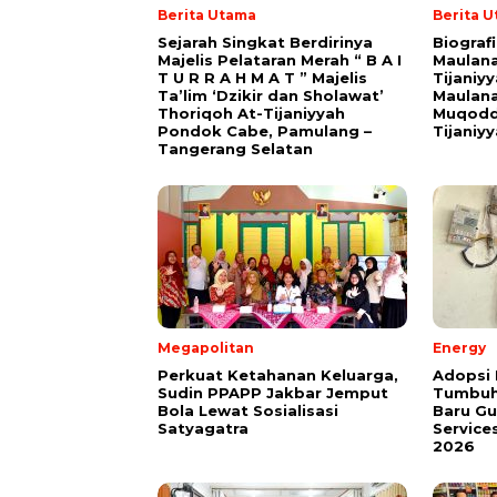
Berita Utama
Berita 
Sejarah Singkat Berdirinya
Biograf
Majelis Pelataran Merah “ B A I
Maulana
T U R R A H M A T ” Majelis
Tijaniy
Ta’lim ‘Dzikir dan Sholawat’
Maulana
Thoriqoh At-Tijaniyyah
Muqodd
Pondok Cabe, Pamulang –
Tijaniy
Tangerang Selatan
Megapolitan
Energy
Perkuat Ketahanan Keluarga,
Adopsi 
Sudin PPAPP Jakbar Jemput
Tumbuh
Bola Lewat Sosialisasi
Baru G
Satyagatra
Service
2026