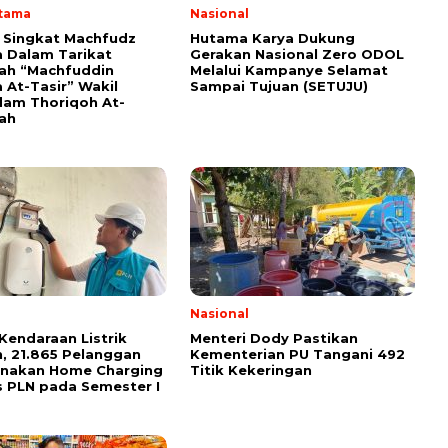
Utama
Nasional
i Singkat Machfudz
Hutama Karya Dukung
 Dalam Tarikat
Gerakan Nasional Zero ODOL
yah “Machfuddin
Melalui Kampanye Selamat
 At-Tasir” Wakil
Sampai Tujuan (SETUJU)
am Thoriqoh At-
yah
Nasional
Kendaraan Listrik
Menteri Dody Pastikan
, 21.865 Pelanggan
Kementerian PU Tangani 492
unakan Home Charging
Titik Kekeringan
s PLN pada Semester I