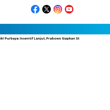
aya: Insentif Lanjut, Prabowo Siapkan Stimulus Baru
InfraNe