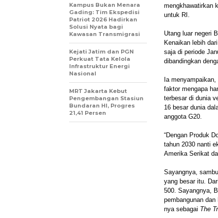
Kampus Bukan Menara
mengkhawatirkan ka
Gading: Tim Ekspedisi
untuk RI.
Patriot 2026 Hadirkan
Solusi Nyata bagi
Utang luar negeri 
Kawasan Transmigrasi
Kenaikan lebih dari
Kejati Jatim dan PGN
saja di periode Jan
Perkuat Tata Kelola
dibandingkan denga
Infrastruktur Energi
Nasional
Ia menyampaikan, h
faktor mengapa ha
MRT Jakarta Kebut
terbesar di dunia 
Pengembangan Stasiun
Bundaran HI, Progres
16 besar dunia da
21,41 Persen
anggota G20.
“Dengan Produk Dom
tahun 2030 nanti e
Amerika Serikat da
Sayangnya, sambu
yang besar itu. D
500. Sayangnya, 
pembangunan dan k
nya sebagai
The Tr