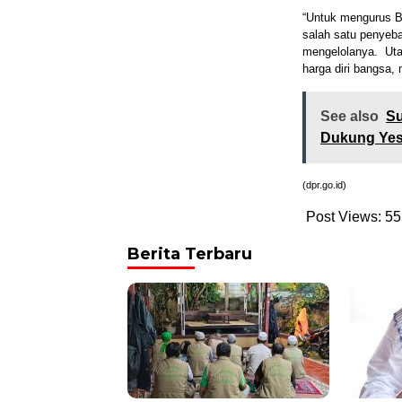
“Untuk mengurus B
salah satu penyeb
mengelolanya. Uta
harga diri bangsa,
See also
Su
Dukung Yes
(dpr.go.id)
Post Views:
55
Berita Terbaru