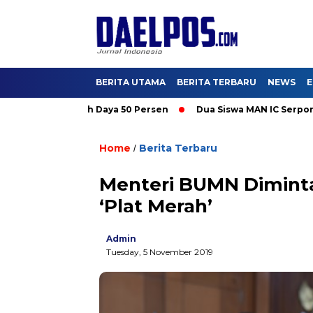
BERITA UTAMA
BERITA TERBARU
NEWS
E
Promo Tambah Daya 50 Persen
Dua Siswa MAN IC Serpong Wakili
Home
Berita Terbaru
/
Menteri BUMN Dimint
‘Plat Merah’
Admin
Tuesday, 5 November 2019