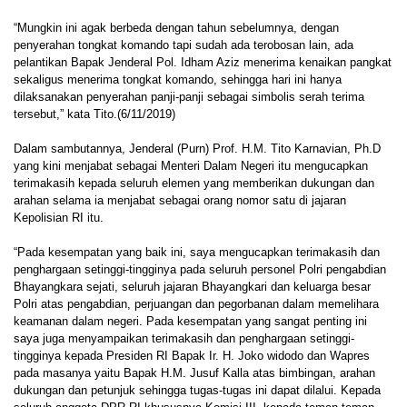
“Mungkin ini agak berbeda dengan tahun sebelumnya, dengan
penyerahan tongkat komando tapi sudah ada terobosan lain, ada
pelantikan Bapak Jenderal Pol. Idham Aziz menerima kenaikan pangkat
sekaligus menerima tongkat komando, sehingga hari ini hanya
dilaksanakan penyerahan panji-panji sebagai simbolis serah terima
tersebut,” kata Tito.(6/11/2019)
Dalam sambutannya, Jenderal (Purn) Prof. H.M. Tito Karnavian, Ph.D
yang kini menjabat sebagai Menteri Dalam Negeri itu mengucapkan
terimakasih kepada seluruh elemen yang memberikan dukungan dan
arahan selama ia menjabat sebagai orang nomor satu di jajaran
Kepolisian RI itu.
“Pada kesempatan yang baik ini, saya mengucapkan terimakasih dan
penghargaan setinggi-tingginya pada seluruh personel Polri pengabdian
Bhayangkara sejati, seluruh jajaran Bhayangkari dan keluarga besar
Polri atas pengabdian, perjuangan dan pegorbanan dalam memelihara
keamanan dalam negeri. Pada kesempatan yang sangat penting ini
saya juga menyampaikan terimakasih dan penghargaan setinggi-
tingginya kepada Presiden RI Bapak Ir. H. Joko widodo dan Wapres
pada masanya yaitu Bapak H.M. Jusuf Kalla atas bimbingan, arahan
dukungan dan petunjuk sehingga tugas-tugas ini dapat dilalui. Kepada