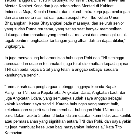
seluruh anggota DPR RI khususnya Komisi III, kepada teman-teman
Menteri Kabinet Kerja dan juga rekan-rekan Menteri di Kabinet
Indonesia Maju, Kepala Daerah, dan seluruh mitra kerja juga bimbingan
dan arahan serta nasihat dari para sesepuh Polri Ibu Ketua Umum
Bhayangkari, Ketua Bhayangkari pada masanya, dan seluruh senior
yang sudah Purna terutama, yang setiap saat banyak memberikan
dukungan dan masukan yang membuat motivasi dan semangat untuk
tegak berdiri menghadapi tantangan yang alhamdulillah dapat dilalui,”
ungkapnya.
Ia juga menyanjung keharmonisan hubungan Polri dan TNI sehingga
apresiasi dan ucapan teriamaksih juga turut disematkan kepada jajaran
TNI dan pada Kepala Staf yang telah ia anggap sebagai saudara
kandungnya sendiri.
“Terimakasih dan penghargaan setinggi-tingginya kepada Bapak
Panglima TNI, serta Kepala Staf Angkatan Darat, Angkatan Laut, dan
juga Angkatan Udara, yang semuanya sudah saya anggap sebagai
kakak kandung saya sendiri. Karena hubungan yang sangat baik,
kekeluargaan seperti saudara membuat hubungan Polri-TNI menjadi
baik. Dalam waktu 3 tahun 3 bulan dalam catatan kami tidak ada konflik
atau permasalahan yang signifikan antara TNI dan Polri, dan saya yakin
itu juga membuat kesejukan bagi masyarakat Indonesia,” kata Tito
Karnavian.