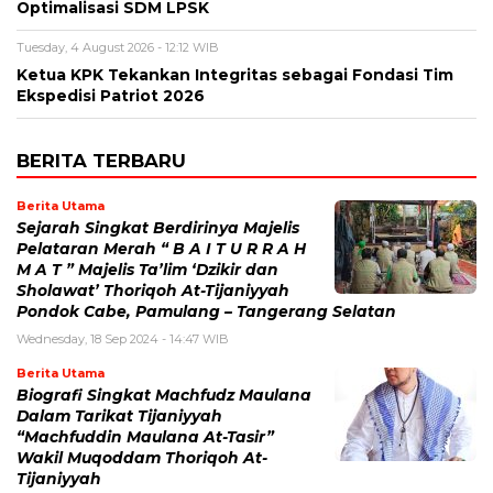
Optimalisasi SDM LPSK
Tuesday, 4 August 2026 - 12:12 WIB
Ketua KPK Tekankan Integritas sebagai Fondasi Tim
Ekspedisi Patriot 2026
BERITA TERBARU
Berita Utama
Sejarah Singkat Berdirinya Majelis
Pelataran Merah “ B A I T U R R A H
M A T ” Majelis Ta’lim ‘Dzikir dan
Sholawat’ Thoriqoh At-Tijaniyyah
Pondok Cabe, Pamulang – Tangerang Selatan
Wednesday, 18 Sep 2024 - 14:47 WIB
Berita Utama
Biografi Singkat Machfudz Maulana
Dalam Tarikat Tijaniyyah
“Machfuddin Maulana At-Tasir”
Wakil Muqoddam Thoriqoh At-
Tijaniyyah