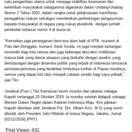
satu pengemban utama untuk menjaga stabilitas keamanan dan
ketertiban masyarakat sebagaimna digariskan dalam Undang-Undang
Nomor 2 Tahun 2002, dalam rangka untuk pelaksanaan kamtibnas,
penegakkan hukum sekaligus memberikan perlindungan pengayoman
kepada masyarakat di negara yang cukup pluralistik, dengan jumlah
penduduk terbesar nomor 4 di dunia ini.
“Kemudian juga penanganan bencana alam baik di NTB, tsunami di
Palu dan Donggala, tsunami Selat Sunda, ini juga menjadi tantangan
tersendiri bagi kita semua dan juga beberapa aksi-aksi mobilisasi
massa baik yang damai ataupun yang berkahir dengan anarkis yang
berhubungan dengan dinamika politik yang terjadi di Indonesia termasuk
peristiwa-peristiwa yang berakibat timbulnya korban di Papua misalnya,
semua yang dapat kita lalui menjadi catatan sendiri bagi saya pribadi,”
ujar Tito.
Jenderal (Purn.) Tito Karnavian resmi mundur dari jabatan sebagai
Kapolri tertanggal 20 Oktober 2019. Ia mundur setelah didapuk sebagai
Menteri Dalam Negeri dalam Kabinet Indonesia Maju. Kini jabatan
Kapolri diemban oleh Jenderal Pol. Drs. Idham Aziz, M.Si yang resmi
dilantik oleh Presiden Joko Widodo di Istana Negara, Jakarta, Jumat
(01/11/2019).(PRY)
Post Views:
431