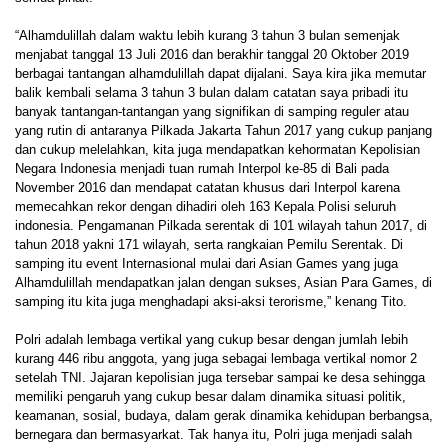
“Alhamdulillah dalam waktu lebih kurang 3 tahun 3 bulan semenjak
menjabat tanggal 13 Juli 2016 dan berakhir tanggal 20 Oktober 2019
berbagai tantangan alhamdulillah dapat dijalani. Saya kira jika memutar
balik kembali selama 3 tahun 3 bulan dalam catatan saya pribadi itu
banyak tantangan-tantangan yang signifikan di samping reguler atau
yang rutin di antaranya Pilkada Jakarta Tahun 2017 yang cukup panjang
dan cukup melelahkan, kita juga mendapatkan kehormatan Kepolisian
Negara Indonesia menjadi tuan rumah Interpol ke-85 di Bali pada
November 2016 dan mendapat catatan khusus dari Interpol karena
memecahkan rekor dengan dihadiri oleh 163 Kepala Polisi seluruh
indonesia. Pengamanan Pilkada serentak di 101 wilayah tahun 2017, di
tahun 2018 yakni 171 wilayah, serta rangkaian Pemilu Serentak. Di
samping itu event Internasional mulai dari Asian Games yang juga
Alhamdulillah mendapatkan jalan dengan sukses, Asian Para Games, di
samping itu kita juga menghadapi aksi-aksi terorisme,” kenang Tito.
Polri adalah lembaga vertikal yang cukup besar dengan jumlah lebih
kurang 446 ribu anggota, yang juga sebagai lembaga vertikal nomor 2
setelah TNI. Jajaran kepolisian juga tersebar sampai ke desa sehingga
memiliki pengaruh yang cukup besar dalam dinamika situasi politik,
keamanan, sosial, budaya, dalam gerak dinamika kehidupan berbangsa,
bernegara dan bermasyarkat. Tak hanya itu, Polri juga menjadi salah