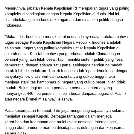
Menurutnya, jabatan Kepala Kepolisian RI merupakan tugas yang paling
kompleks dibandingkan dengan Kepala Kepolisian di dunia. Hal ini
dilatarbelakangi oleh kondisi keragaman dan dinamika politik bangsa
Indonesia.
“Maka tidak berlebihan mungkin kalau seandainya saya katakan bahwa
tugas sebagai Kepala Kepolisian Negara Republik Indonesia adalah
salah satu tugas yang paling kompleks untuk Kepala Kepolisian di
seluruh dunia. Kita tahu bahwa yang terbesar adalah China dengan
personil yang jauh lebih besar, tapi memiliki sistem politik yang ‘less
democratic’ dengan adanya satu partai sehinggga cenderung mudah
untuk lebih dikendalikan. Tapi di Indonesia lah ‘open demokrasi’ dengan
banyaknya low class vertical-horizontal yang cukup tinggi maka
menjaga stabilitas kamtibmas di negara yang cukup besar inilah tidak
mudah. Belum lagi mungkin persoalan-persoalan internal yang
menyangkut 446 ribu personil ini lebih besar daripada negara di Pasifik
atau negara Brunei misalnya,” jelasnya.
Pada kesempatan tersebut, Tito juga mengenang capaiannya selama
menjabat sebagai Kapolri. Berbagai tantangan dalam menjaga
ketertiban dan keamanan dari mulai event nasional, internasional,
hingga aksi terorisme mampu dihadapi atas dukungan dan kerjasama
semua pihak.