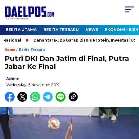
BERITA UTAMA
BERITA TERBARU
NEWS
EKONOMI – BISN
asional
Danantara-JBS Garap Bisnis Protein, Investasi US$2,5 
/
Home
Berita Terbaru
Putri DKI Dan Jatim di Final, Putra
Jabar Ke Final
Admin
Wednesday, 6 November 2019