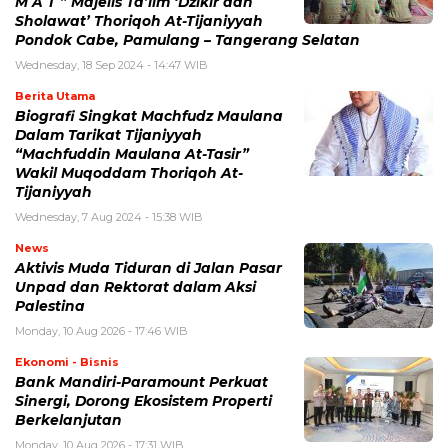
M A T ” Majelis Ta’lim ‘Dzikir dan
Sholawat’ Thoriqoh At-Tijaniyyah
Pondok Cabe, Pamulang – Tangerang Selatan
Wednesday, 18 Sep 2024 - 14:47 WIB
Berita Utama
Biografi Singkat Machfudz Maulana
Dalam Tarikat Tijaniyyah
“Machfuddin Maulana At-Tasir”
Wakil Muqoddam Thoriqoh At-
Tijaniyyah
Wednesday, 7 Aug 2024 - 15:38 WIB
News
Aktivis Muda Tiduran di Jalan Pasar
Unpad dan Rektorat dalam Aksi
Palestina
Monday, 10 Aug 2026 - 17:46 WIB
Ekonomi - Bisnis
Bank Mandiri-Paramount Perkuat
Sinergi, Dorong Ekosistem Properti
Berkelanjutan
Monday, 10 Aug 2026 - 17:31 WIB