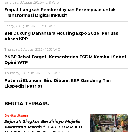
Saturday, 8 August 2026 - 10:19 WIB
Empat Langkah Pemberdayaan Perempuan untuk
Transformasi Digital Inklusif
Friday, 7 August 2026 - 13:00 WIB
BNI Dukung Danantara Housing Expo 2026, Perluas
Akses KPR
Thursday, 6 August 2026 - 10:38 WIB
PNBP Jebol Target, Kementerian ESDM Kembali Sabet
Opini WTP
Thursday, 6 August 2026 - 10:26 WIB
Potensi Ekonomi Biru Diburu, KKP Gandeng Tim
Ekspedisi Patriot
BERITA TERBARU
Berita Utama
Sejarah Singkat Berdirinya Majelis
Pelataran Merah “ B A I T U R R A H