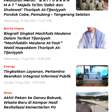
Pelataran Merah “ B A I T U R R A H
M A T ” Majelis Ta’lim ‘Dzikir dan
Sholawat’ Thoriqoh At-Tijaniyyah
Pondok Cabe, Pamulang – Tangerang Selatan
Wednesday, 18 Sep 2024 - 14:47 WIB
Berita Utama
Biografi Singkat Machfudz Maulana
Dalam Tarikat Tijaniyyah
“Machfuddin Maulana At-Tasir”
Wakil Muqoddam Thoriqoh At-
Tijaniyyah
Wednesday, 7 Aug 2024 - 15:38 WIB
Energy
Tingkatkan Layanan, Pertamina
Resmikan Integrasi Informasi Publik
Sunday, 9 Aug 2026 - 13:35 WIB
News
Akhir Pekan ke Danau Bakuok,
Wisata Baru di Kampar Hasil
Revitalisasi Kementerian PU