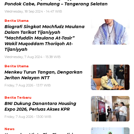
Pondok Cabe, Pamulang – Tangerang Selatan
Wednesday, 18 Sep 2024 - 14:47 WIB
Berita Utama
Biografi Singkat Machfudz Maulana
Dalam Tarikat Tijaniyyah
“Machfuddin Maulana At-Tasir”
Wakil Muqoddam Thoriqoh At-
Tijaniyyah
Wednesday, 7 Aug 2024 - 15:38 WIB
Berita Utama
Menkeu Turun Tangan, Dengarkan
Jeritan Nelayan NTT
Friday, 7 Aug 2026 - 13:17 WIB
Berita Terbaru
BNI Dukung Danantara Housing
Expo 2026, Perluas Akses KPR
Friday, 7 Aug 2026 - 13:00 WIB
News