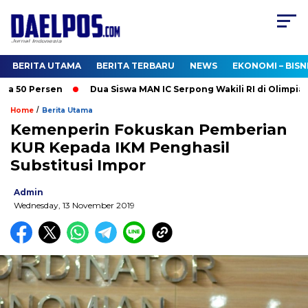
BERITA UTAMA
BERITA TERBARU
NEWS
EKONOMI – BISN
 50 Persen
Dua Siswa MAN IC Serpong Wakili RI di Olimpiade 
/
Home
Berita Utama
Kemenperin Fokuskan Pemberian
KUR Kepada IKM Penghasil
Substitusi Impor
Admin
Wednesday, 13 November 2019