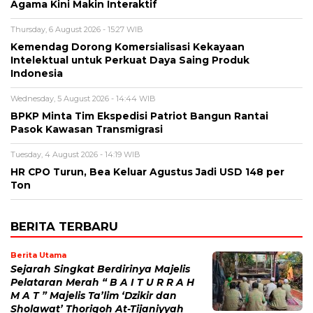
Agama Kini Makin Interaktif
Thursday, 6 August 2026 - 15:27 WIB
Kemendag Dorong Komersialisasi Kekayaan
Intelektual untuk Perkuat Daya Saing Produk
Indonesia
Wednesday, 5 August 2026 - 14:44 WIB
BPKP Minta Tim Ekspedisi Patriot Bangun Rantai
Pasok Kawasan Transmigrasi
Tuesday, 4 August 2026 - 14:19 WIB
HR CPO Turun, Bea Keluar Agustus Jadi USD 148 per
Ton
BERITA TERBARU
Berita Utama
Sejarah Singkat Berdirinya Majelis
Pelataran Merah “ B A I T U R R A H
M A T ” Majelis Ta’lim ‘Dzikir dan
Sholawat’ Thoriqoh At-Tijaniyyah