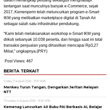
dalam menangkap peluang sekaligus menghadapi
tantangan saat munculnya banyak e-Commerce, sejak
2017, Kemenperin telah meluncurkan program e-Smart
IKM yang melibatkan marketplace digital di Tanah Air
sebagai salah satu infrastruktur pendukung.
“Kami telah melaksanakan workshop e-Smart IKM yang
diikuti sebanyak 10.038 peserta, dan hingga saat ini total
transaksi penjualan yang dihasilkan mencapai Rp3,27
Miliar,” ungkapnya.(PRY)
Post Views:
467
BERITA TERKAIT
Friday, 7 August 2026 - 13:17 WIB
Menkeu Turun Tangan, Dengarkan Jeritan Nelayan
NTT
Thursday, 6 August 2026 - 15:32 WIB
Kemenag Luncurkan 40 Buku PAI Berbasis AI, Belajar