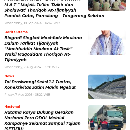
M A T ” Majelis Ta’lim ‘Dzikir dan
Sholawat’ Thoriqoh At-Tijaniyyah
Pondok Cabe, Pamulang – Tangerang Selatan
Wednesday, 18 Sep 2024 - 14:47 WIB
Berita Utama
Biografi Singkat Machfudz Maulana
Dalam Tarikat Tijaniyyah
“Machfuddin Maulana At-Tasir”
Wakil Muqoddam Thoriqoh At-
Tijaniyyah
Wednesday, 7 Aug 2024 - 15:38 WIB
News
Tol Prosiwangi Seksi 1-2 Tuntas,
Konektivitas Jatim Makin Ngebut
Friday, 7 Aug 2026 - 08:22 WIB
Nasional
Hutama Karya Dukung Gerakan
Nasional Zero ODOL Melalui
Kampanye Selamat Sampai Tujuan
(SETUJU)