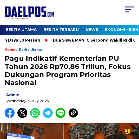
BERITA UTAMA
BERITA TERBARU
NEWS
EKONOMI – BISN
 Daya 50 Persen
Dua Siswa MAN IC Serpong Wakili RI di Olimp
/
Home
Berita Utama
Pagu Indikatif Kementerian PU
Tahun 2026 Rp70,86 Triliun, Fokus
Dukungan Program Prioritas
Nasional
Admin
Wednesday, 9 July 2025