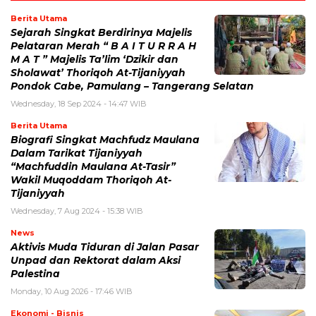
Berita Utama
Sejarah Singkat Berdirinya Majelis
Pelataran Merah “ B A I T U R R A H
M A T ” Majelis Ta’lim ‘Dzikir dan
Sholawat’ Thoriqoh At-Tijaniyyah
Pondok Cabe, Pamulang – Tangerang Selatan
Wednesday, 18 Sep 2024 - 14:47 WIB
Berita Utama
Biografi Singkat Machfudz Maulana
Dalam Tarikat Tijaniyyah
“Machfuddin Maulana At-Tasir”
Wakil Muqoddam Thoriqoh At-
Tijaniyyah
Wednesday, 7 Aug 2024 - 15:38 WIB
News
Aktivis Muda Tiduran di Jalan Pasar
Unpad dan Rektorat dalam Aksi
Palestina
Monday, 10 Aug 2026 - 17:46 WIB
Ekonomi - Bisnis