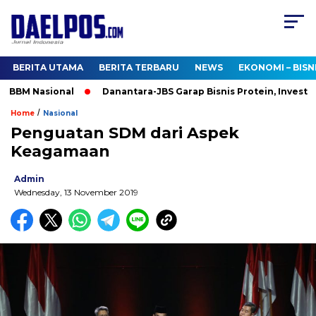
BERITA UTAMA
BERITA TERBARU
NEWS
EKONOMI – BISN
BBM Nasional
Danantara-JBS Garap Bisnis Protein, Investasi U
/
Home
Nasional
Penguatan SDM dari Aspek
Keagamaan
Admin
Wednesday, 13 November 2019