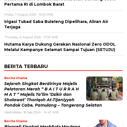
Pertama RI di Lombok Barat
Friday, 7 August 2026 - 16:53 WIB
Irigasi Tukad Saba Buleleng Dipelihara, Aliran Air
Terjaga
Thursday, 6 August 2026 - 17:55 WIB
Hutama Karya Dukung Gerakan Nasional Zero ODOL
Melalui Kampanye Selamat Sampai Tujuan (SETUJU)
BERITA TERBARU
Berita Utama
Sejarah Singkat Berdirinya Majelis
Pelataran Merah “ B A I T U R R A H
M A T ” Majelis Ta’lim ‘Dzikir dan
Sholawat’ Thoriqoh At-Tijaniyyah
Pondok Cabe, Pamulang – Tangerang Selatan
Wednesday, 18 Sep 2024 - 14:47 WIB
Berita Utama
Biografi Singkat Machfudz Maulana