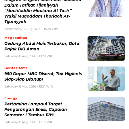
Dalam Tarikat Tijaniyyah
“Machfuddin Maulana At-Tasir”
Wakil Muqoddam Thoriqoh At-
Tijaniyyah
Wednesday, 7 Aug 2024 - 15:38 WIB
Megapolitan
Gedung Abdul Muis Terbakar, Data
Pajak DKI Aman
Saturday, 8 Aug 2026 - 18:28 WIB
Berita Utama
950 Dapur MBG Disorot, Tak Higienis
Siap-Siap Ditutup!
Saturday, 8 Aug 2026 - 18:21 WIB
Energy
Pertamina Lampaui Target
Pengurangan Emisi, Capaian
Semester I Tembus 118%
Saturday, 8 Aug 2026 - 17:52 WIB