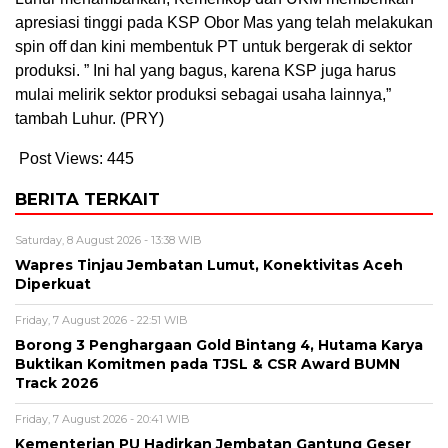
apresiasi tinggi pada KSP Obor Mas yang telah melakukan
spin off dan kini membentuk PT untuk bergerak di sektor
produksi. ” Ini hal yang bagus, karena KSP juga harus
mulai melirik sektor produksi sebagai usaha lainnya,”
tambah Luhur. (PRY)
Post Views:
445
BERITA TERKAIT
Saturday, 8 August 2026 - 13:38 WIB
Wapres Tinjau Jembatan Lumut, Konektivitas Aceh
Diperkuat
Friday, 7 August 2026 - 22:51 WIB
Borong 3 Penghargaan Gold Bintang 4, Hutama Karya
Buktikan Komitmen pada TJSL & CSR Award BUMN
Track 2026
Friday, 7 August 2026 - 20:41 WIB
Kementerian PU Hadirkan Jembatan Gantung Geser