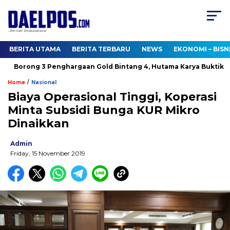
BERITA UTAMA
BERITA TERBARU
NEWS
EKONOMI – BISN
Borong 3 Penghargaan Gold Bintang 4, Hutama Karya Buktikan 
/
Home
Nasional
Biaya Operasional Tinggi, Koperasi
Minta Subsidi Bunga KUR Mikro
Dinaikkan
Admin
Friday, 15 November 2019