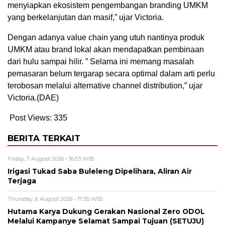
menyiapkan ekosistem pengembangan branding UMKM
yang berkelanjutan dan masif,” ujar Victoria.
Dengan adanya value chain yang utuh nantinya produk
UMKM atau brand lokal akan mendapatkan pembinaan
dari hulu sampai hilir. ” Selama ini memang masalah
pemasaran belum tergarap secara optimal dalam arti perlu
terobosan melalui alternative channel distribution,” ujar
Victoria.(DAE)
Post Views:
335
BERITA TERKAIT
Friday, 7 August 2026 - 16:53 WIB
Irigasi Tukad Saba Buleleng Dipelihara, Aliran Air
Terjaga
Thursday, 6 August 2026 - 17:55 WIB
Hutama Karya Dukung Gerakan Nasional Zero ODOL
Melalui Kampanye Selamat Sampai Tujuan (SETUJU)