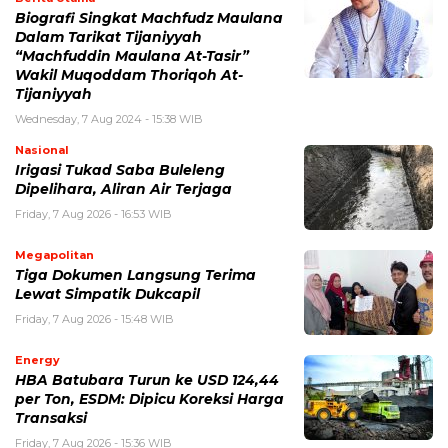
Biografi Singkat Machfudz Maulana
Dalam Tarikat Tijaniyyah
“Machfuddin Maulana At-Tasir”
Wakil Muqoddam Thoriqoh At-
Tijaniyyah
Wednesday, 7 Aug 2024 - 15:38 WIB
Nasional
Irigasi Tukad Saba Buleleng
Dipelihara, Aliran Air Terjaga
Friday, 7 Aug 2026 - 16:53 WIB
Megapolitan
Tiga Dokumen Langsung Terima
Lewat Simpatik Dukcapil
Friday, 7 Aug 2026 - 15:48 WIB
Energy
HBA Batubara Turun ke USD 124,44
per Ton, ESDM: Dipicu Koreksi Harga
Transaksi
Friday, 7 Aug 2026 - 15:36 WIB