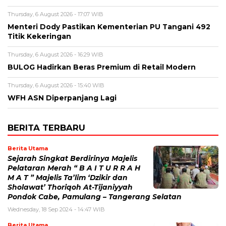
Thursday, 6 August 2026 - 17:07 WIB
Menteri Dody Pastikan Kementerian PU Tangani 492
Titik Kekeringan
Thursday, 6 August 2026 - 16:29 WIB
BULOG Hadirkan Beras Premium di Retail Modern
Thursday, 6 August 2026 - 15:40 WIB
WFH ASN Diperpanjang Lagi
BERITA TERBARU
Berita Utama
Sejarah Singkat Berdirinya Majelis
Pelataran Merah “ B A I T U R R A H
M A T ” Majelis Ta’lim ‘Dzikir dan
Sholawat’ Thoriqoh At-Tijaniyyah
Pondok Cabe, Pamulang – Tangerang Selatan
Wednesday, 18 Sep 2024 - 14:47 WIB
Berita Utama