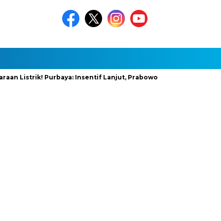
istrik! Purbaya: Insentif Lanjut, Prabowo Siapkan Stimulus Baru