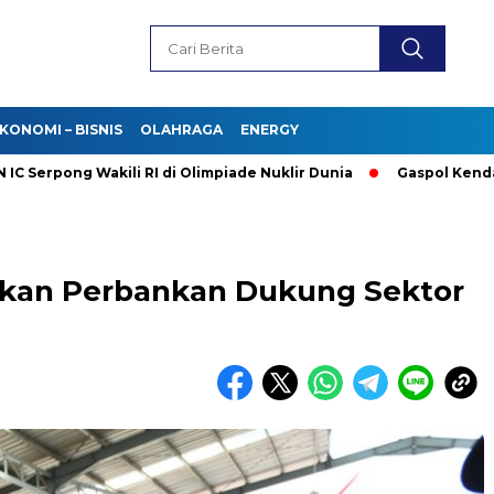
KONOMI – BISNIS
OLAHRAGA
ENERGY
rpong Wakili RI di Olimpiade Nuklir Dunia
Gaspol Kendaraan L
pkan Perbankan Dukung Sektor