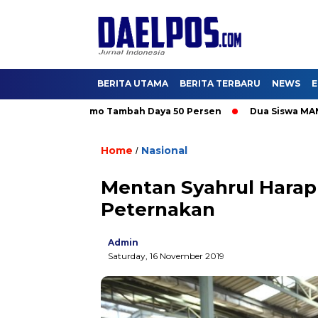
BERITA UTAMA
BERITA TERBARU
NEWS
E
6, Nikmati Promo Tambah Daya 50 Persen
Dua Siswa MAN IC Se
Home
Nasional
/
Mentan Syahrul Hara
Peternakan
Admin
Saturday, 16 November 2019