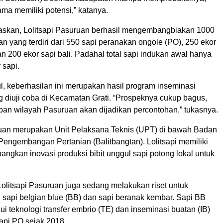
ma memiliki potensi,” katanya.
askan, Lolitsapi Pasuruan berhasil mengembangbiakan 1000
an yang terdiri dari 550 sapi peranakan ongole (PO), 250 ekor
n 200 ekor sapi bali. Padahal total sapi indukan awal hanya
 sapi.
l, keberhasilan ini merupakan hasil program inseminasi
g diuji coba di Kecamatan Grati. “Prospeknya cukup bagus,
an wilayah Pasuruan akan dijadikan percontohan,” tukasnya.
ruan merupakan Unit Pelaksana Teknis (UPT) di bawah Badan
Pengembangan Pertanian (Balitbangtan). Lolitsapi memiliki
ngkan inovasi produksi bibit unggul sapi potong lokal untuk
 Lolitsapi Pasuruan juga sedang melakukan riset untuk
api belgian blue (BB) dan sapi beranak kembar. Sapi BB
ui teknologi transfer embrio (TE) dan inseminasi buatan (IB)
api PO sejak 2018.