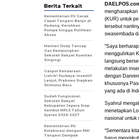
DAELPOS.co
Berita Terkait
mengharapkan k
Kementerian PU Gerak
(KUR) untuk pe
Cepat Tangani Banjir di
Padang, Kerahkan
tersebut nanti
Pompa hingga Pulihkan
swasembada da
Akses
“Saya berharap 
Menteri Dody Tancap
Gas Rampungkan
menggulirkan K
Sekolah Rakyat Kuantan
Singingi
langsung berse
melakulan inse
Gaspol Kendaraan
dengan Danrem,
Listrik! Purbaya: Insentif
Lanjut, Prabowo Siapkan
khususnya Pas
Stimulus Baru
yang ada di Ind
Sudah Fungsional,
Sekolah Rakyat
Syahrul mengat
Kabupaten Jepara Siap
Sambut MPLS Tahun
menetapkan Lol
Ajaran 2026-2027
nasional untuk 
Kementerian PU
“Sementara kita
Kolaborasi dengan PMI
Tangani Dampak
harus mengiku