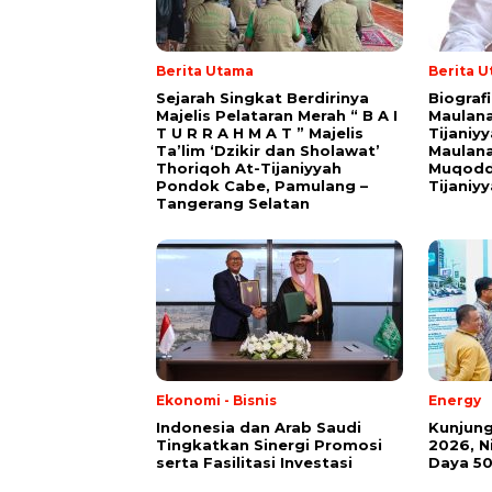
Berita Utama
Berita 
Sejarah Singkat Berdirinya
Biograf
Majelis Pelataran Merah “ B A I
Maulana
T U R R A H M A T ” Majelis
Tijaniy
Ta’lim ‘Dzikir dan Sholawat’
Maulana
Thoriqoh At-Tijaniyyah
Muqodd
Pondok Cabe, Pamulang –
Tijaniy
Tangerang Selatan
Ekonomi - Bisnis
Energy
Indonesia dan Arab Saudi
Kunjung
Tingkatkan Sinergi Promosi
2026, 
serta Fasilitasi Investasi
Daya 50