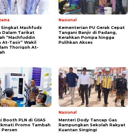
Utama
Nasional
i Singkat Machfudz
Kementerian PU Gerak Cepat
 Dalam Tarikat
Tangani Banjir di Padang,
yah “Machfuddin
Kerahkan Pompa hingga
 At-Tasir” Wakil
Pulihkan Akses
am Thoriqoh At-
yah
Nasional
i Booth PLN di GIIAS
Menteri Dody Tancap Gas
Nikmati Promo Tambah
Rampungkan Sekolah Rakyat
 Persen
Kuantan Singingi