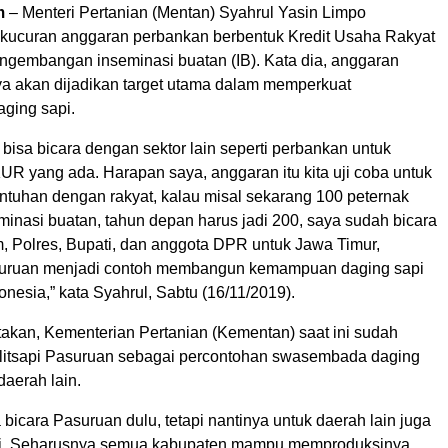
m
– Menteri Pertanian (Mentan) Syahrul Yasin Limpo
ucuran anggaran perbankan berbentuk Kredit Usaha Rakyat
ngembangan inseminasi buatan (IB). Kata dia, anggaran
nya akan dijadikan target utama dalam memperkuat
ging sapi.
bisa bicara dengan sektor lain seperti perbankan untuk
UR yang ada. Harapan saya, anggaran itu kita uji coba untuk
ntuhan dengan rakyat, kalau misal sekarang 100 peternak
minasi buatan, tahun depan harus jadi 200, saya sudah bicara
 Polres, Bupati, dan anggota DPR untuk Jawa Timur,
uruan menjadi contoh membangun kemampuan daging sapi
onesia,” kata Syahrul, Sabtu (16/11/2019).
akan, Kementerian Pertanian (Kementan) saat ini sudah
itsapi Pasuruan sebagai percontohan swasembada daging
daerah lain.
 bicara Pasuruan dulu, tetapi nantinya untuk daerah lain juga
ti. Seharusnya semua kabupaten mampu memproduksinya,