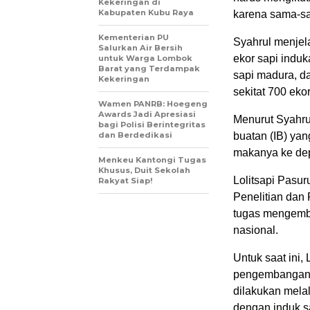
Kekeringan di
Kabupaten Kubu Raya
karena sama-sa
Kementerian PU
Syahrul menjel
Salurkan Air Bersih
ekor sapi induk
untuk Warga Lombok
Barat yang Terdampak
sapi madura, da
Kekeringan
sekitat 700 ekor
Wamen PANRB: Hoegeng
Awards Jadi Apresiasi
Menurut Syahru
bagi Polisi Berintegritas
dan Berdedikasi
buatan (IB) yan
makanya ke dep
Menkeu Kantongi Tugas
Khusus, Duit Sekolah
Lolitsapi Pasu
Rakyat Siap!
Penelitian dan 
tugas mengemba
nasional.
Untuk saat ini,
pengembangan s
dilakukan melal
dengan induk s