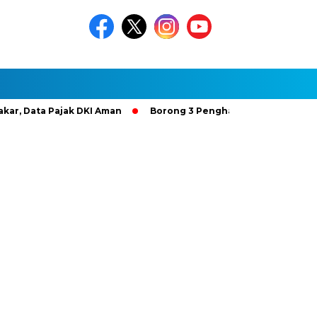
ta Pajak DKI Aman
Borong 3 Penghargaan Gold Bintang 4, H