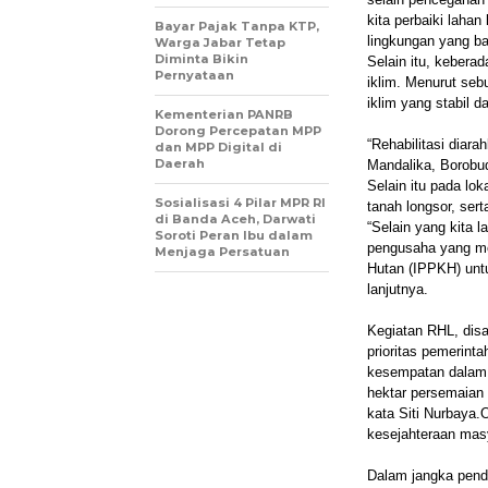
kita perbaiki lahan
Bayar Pajak Tanpa KTP,
lingkungan yang ba
Warga Jabar Tetap
Diminta Bikin
Selain itu, keber
Pernyataan
iklim. Menurut seb
iklim yang stabil d
Kementerian PANRB
Dorong Percepatan MPP
“Rehabilitasi diar
dan MPP Digital di
Daerah
Mandalika, Borobud
Selain itu pada lok
Sosialisasi 4 Pilar MPR RI
tanah longsor, sert
di Banda Aceh, Darwati
“Selain yang kita
Soroti Peran Ibu dalam
pengusaha yang me
Menjaga Persatuan
Hutan (IPPKH) unt
lanjutnya.
Kegiatan RHL, disa
prioritas pemerint
kesempatan dalam r
hektar persemaian 
kata Siti Nurbaya.
kesejahteraan mas
Dalam jangka pende