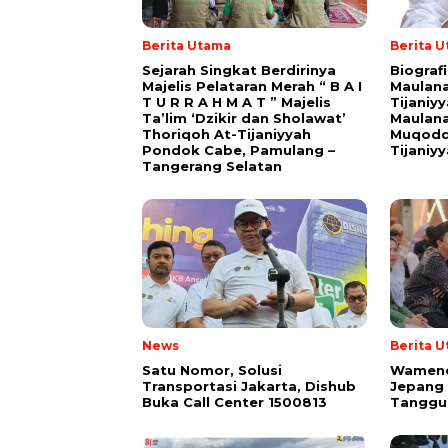
Berita Utama
Berita 
Sejarah Singkat Berdirinya
Biograf
Majelis Pelataran Merah “ B A I
Maulana
T U R R A H M A T ” Majelis
Tijaniy
Ta’lim ‘Dzikir dan Sholawat’
Maulana
Thoriqoh At-Tijaniyyah
Muqodd
Pondok Cabe, Pamulang –
Tijaniy
Tangerang Selatan
News
Berita 
Satu Nomor, Solusi
Wamende
Transportasi Jakarta, Dishub
Jepang
Buka Call Center 1500813
Tanggu