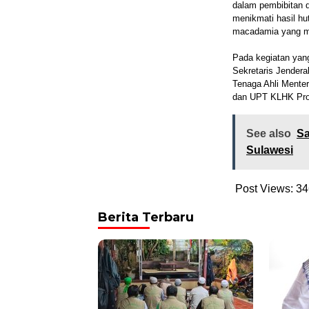
dalam pembibitan 
menikmati hasil h
macadamia yang mem
Pada kegiatan yang 
Sekretaris Jender
Tenaga Ahli Mente
dan UPT KLHK Prov
See also
Sa
Sulawesi
Post Views:
34
Berita Terbaru