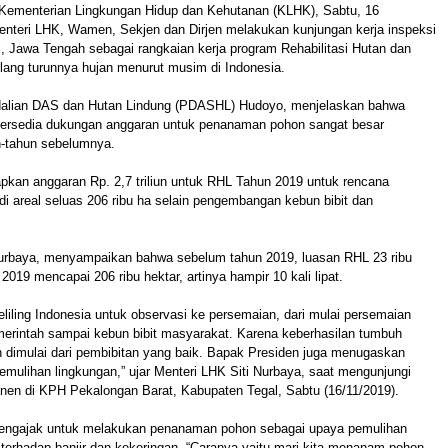
Kementerian Lingkungan Hidup dan Kehutanan (KLHK), Sabtu, 16
nteri LHK, Wamen, Sekjen dan Dirjen melakukan kunjungan kerja inspeksi
al, Jawa Tengah sebagai rangkaian kerja program Rehabilitasi Hutan dan
lang turunnya hujan menurut musim di Indonesia.
ndalian DAS dan Hutan Lindung (PDASHL) Hudoyo, menjelaskan bahwa
tersedia dukungan anggaran untuk penanaman pohon sangat besar
n-tahun sebelumnya.
pkan anggaran Rp. 2,7 triliun untuk RHL Tahun 2019 untuk rencana
 areal seluas 206 ribu ha selain pengembangan kebun bibit dan
Nurbaya, menyampaikan bahwa sebelum tahun 2019, luasan RHL 23 ribu
2019 mencapai 206 ribu hektar, artinya hampir 10 kali lipat.
liling Indonesia untuk observasi ke persemaian, dari mulai persemaian
merintah sampai kebun bibit masyarakat. Karena keberhasilan tumbuh
dimulai dari pembibitan yang baik. Bapak Presiden juga menugaskan
mulihan lingkungan,” ujar Menteri LHK Siti Nurbaya, saat mengunjungi
en di KPH Pekalongan Barat, Kabupaten Tegal, Sabtu (16/11/2019).
 mengajak untuk melakukan penanaman pohon sebagai upaya pemulihan
terhadap banjir dan kekeringan. “Caranya yaitu mari kita menanam pohon,