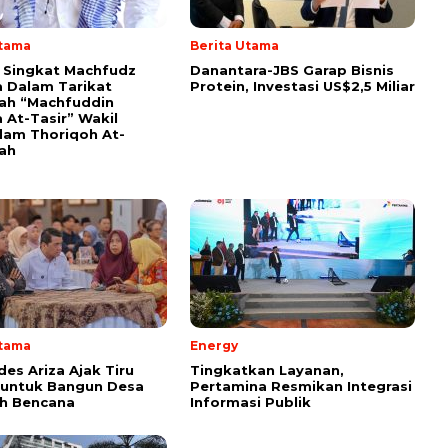
Utama
Berita Utama
i Singkat Machfudz
Danantara-JBS Garap Bisnis
 Dalam Tarikat
Protein, Investasi US$2,5 Miliar
yah “Machfuddin
 At-Tasir” Wakil
am Thoriqoh At-
yah
Utama
Energy
s Ariza Ajak Tiru
Tingkatkan Layanan,
 untuk Bangun Desa
Pertamina Resmikan Integrasi
h Bencana
Informasi Publik