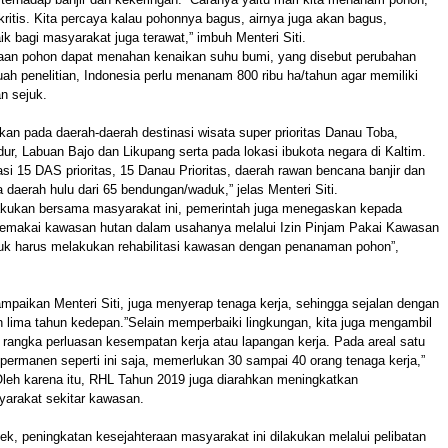
 kritis. Kita percaya kalau pohonnya bagus, airnya juga akan bagus,
ik bagi masyarakat juga terawat,” imbuh Menteri Siti.
adaan pohon dapat menahan kenaikan suhu bumi, yang disebut perubahan
uah penelitian, Indonesia perlu menanam 800 ribu ha/tahun agar memiliki
an sejuk.
ahkan pada daerah-daerah destinasi wisata super prioritas Danau Toba,
ur, Labuan Bajo dan Likupang serta pada lokasi ibukota negara di Kaltim.
asi 15 DAS prioritas, 15 Danau Prioritas, daerah rawan bencana banjir dan
a daerah hulu dari 65 bendungan/waduk,” jelas Menteri Siti.
 lakukan bersama masyarakat ini, pemerintah juga menegaskan kepada
makai kawasan hutan dalam usahanya melalui Izin Pinjam Pakai Kawasan
uk harus melakukan rehabilitasi kawasan dengan penanaman pohon”,
mpaikan Menteri Siti, juga menyerap tenaga kerja, sehingga sejalan dengan
ah lima tahun kedepan.”Selain memperbaiki lingkungan, kita juga mengambil
angka perluasan kesempatan kerja atau lapangan kerja. Pada areal satu
permanen seperti ini saja, memerlukan 30 sampai 40 orang tenaga kerja,”
Oleh karena itu, RHL Tahun 2019 juga diarahkan meningkatkan
yarakat sekitar kawasan.
k, peningkatan kesejahteraan masyarakat ini dilakukan melalui pelibatan