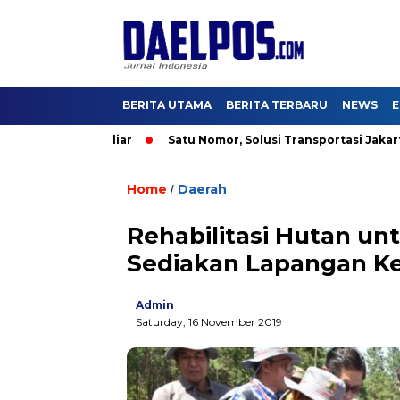
BERITA UTAMA
BERITA TERBARU
NEWS
E
i US$2,5 Miliar
Satu Nomor, Solusi Transportasi Jakarta, Dis
Home
Daerah
/
Rehabilitasi Hutan u
Sediakan Lapangan Ke
Admin
Saturday, 16 November 2019