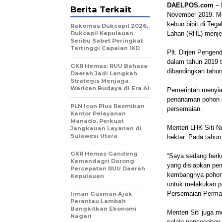
DAELPOS.com
– 
Berita Terkait
November 2019. Me
kebun bibit di Teg
Rakornas Dukcapil 2026,
Dukcapil Kepulauan
Lahan (RHL) menje
Seribu Sabet Peringkat
Tertinggi Capaian IKD
Plt. Dirjen Penge
dalam tahun 2019 
GKR Hemas: RUU Bahasa
dibandingkan tahu
Daerah Jadi Langkah
Strategis Menjaga
Warisan Budaya di Era AI
Pemerintah menyia
penanaman pohon di
PLN Icon Plus Resmikan
persemaian.
Kantor Pelayanan
Manado, Perkuat
Menteri LHK Siti 
Jangkauan Layanan di
Sulawesi Utara
hektar. Pada tahun 
GKR Hemas Gandeng
“Saya sedang berke
Kemendagri Dorong
yang disiapkan pe
Percepatan RUU Daerah
kembangnya pohon 
Kepulauan
untuk melakukan pe
Persemaian Perman
Irman Gusman Ajak
Perantau Lambah
Bangkitkan Ekonomi
Menteri Siti juga
Nagari
selain pencegahan 