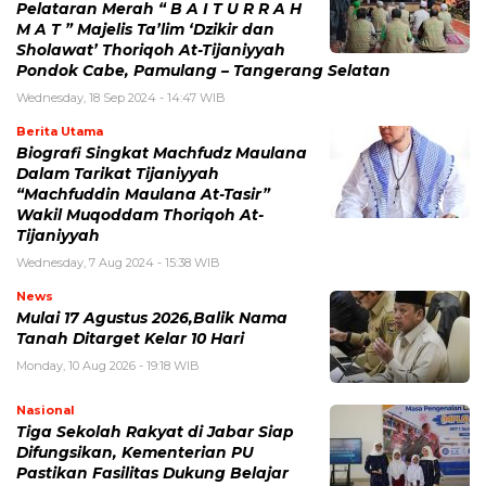
Pelataran Merah “ B A I T U R R A H
M A T ” Majelis Ta’lim ‘Dzikir dan
Sholawat’ Thoriqoh At-Tijaniyyah
Pondok Cabe, Pamulang – Tangerang Selatan
Wednesday, 18 Sep 2024 - 14:47 WIB
Berita Utama
Biografi Singkat Machfudz Maulana
Dalam Tarikat Tijaniyyah
“Machfuddin Maulana At-Tasir”
Wakil Muqoddam Thoriqoh At-
Tijaniyyah
Wednesday, 7 Aug 2024 - 15:38 WIB
News
Mulai 17 Agustus 2026,Balik Nama
Tanah Ditarget Kelar 10 Hari
Monday, 10 Aug 2026 - 19:18 WIB
Nasional
Tiga Sekolah Rakyat di Jabar Siap
Difungsikan, Kementerian PU
Pastikan Fasilitas Dukung Belajar