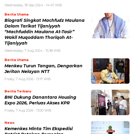
Wednesday, 18 Sep 2024 - 14:47 WIB
Berita Utama
Biografi Singkat Machfudz Maulana
Dalam Tarikat Tijaniyyah
“Machfuddin Maulana At-Tasir”
Wakil Muqoddam Thoriqoh At-
Tijaniyyah
Wednesday, 7 Aug 2024 - 15:38 WIB
Berita Utama
Menkeu Turun Tangan, Dengarkan
Jeritan Nelayan NTT
Friday, 7 Aug 2026 - 13:17 WIB
Berita Terbaru
BNI Dukung Danantara Housing
Expo 2026, Perluas Akses KPR
Friday, 7 Aug 2026 - 13:00 WIB
News
Kemenkes Minta Tim Ekspedisi