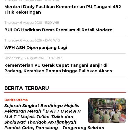
Menteri Dody Pastikan Kementerian PU Tangani 492
Titik Kekeringan
Thursday, 6 August 2026 - 16:29 WIB
BULOG Hadirkan Beras Premium di Retail Modern
Thursday, 6 August 2026 - 15:40 WIB
WFH ASN Diperpanjang Lagi
Wednesday, 5 August 2026 - 18:17 WIB
Kementerian PU Gerak Cepat Tangani Banjir di
Padang, Kerahkan Pompa hingga Pulihkan Akses
BERITA TERBARU
Berita Utama
Sejarah Singkat Berdirinya Majelis
Pelataran Merah “ B A I T U R R A H
M A T ” Majelis Ta’lim ‘Dzikir dan
Sholawat’ Thoriqoh At-Tijaniyyah
Pondok Cabe, Pamulang – Tangerang Selatan