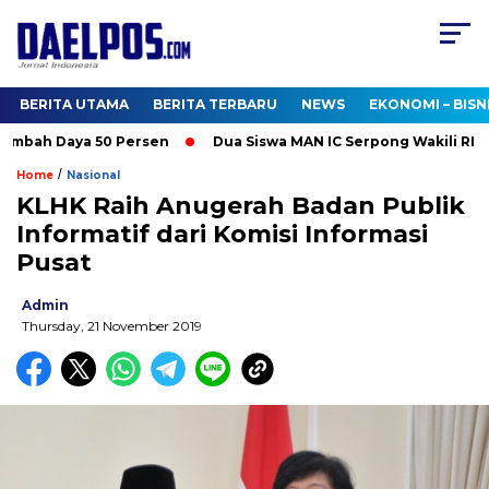
BERITA UTAMA
BERITA TERBARU
NEWS
EKONOMI – BISN
mbah Daya 50 Persen
Dua Siswa MAN IC Serpong Wakili RI di O
/
Home
Nasional
KLHK Raih Anugerah Badan Publik
Informatif dari Komisi Informasi
Pusat
Admin
Thursday, 21 November 2019