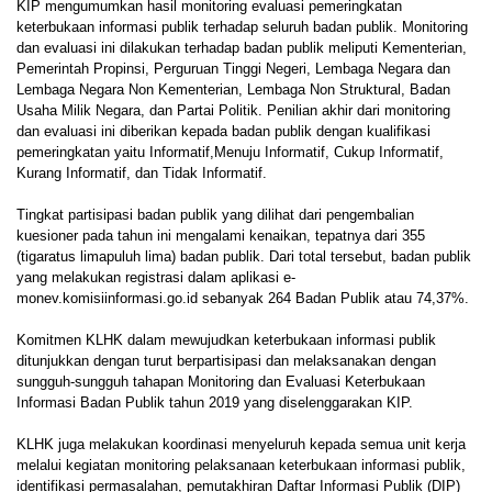
KIP mengumumkan hasil monitoring evaluasi pemeringkatan
keterbukaan informasi publik terhadap seluruh badan publik. Monitoring
dan evaluasi ini dilakukan terhadap badan publik meliputi Kementerian,
Pemerintah Propinsi, Perguruan Tinggi Negeri, Lembaga Negara dan
Lembaga Negara Non Kementerian, Lembaga Non Struktural, Badan
Usaha Milik Negara, dan Partai Politik. Penilian akhir dari monitoring
dan evaluasi ini diberikan kepada badan publik dengan kualifikasi
pemeringkatan yaitu Informatif,Menuju Informatif, Cukup Informatif,
Kurang Informatif, dan Tidak Informatif.
Tingkat partisipasi badan publik yang dilihat dari pengembalian
kuesioner pada tahun ini mengalami kenaikan, tepatnya dari 355
(tigaratus limapuluh lima) badan publik. Dari total tersebut, badan publik
yang melakukan registrasi dalam aplikasi e-
monev.komisiinformasi.go.id sebanyak 264 Badan Publik atau 74,37%.
Komitmen KLHK dalam mewujudkan keterbukaan informasi publik
ditunjukkan dengan turut berpartisipasi dan melaksanakan dengan
sungguh-sungguh tahapan Monitoring dan Evaluasi Keterbukaan
Informasi Badan Publik tahun 2019 yang diselenggarakan KIP.
KLHK juga melakukan koordinasi menyeluruh kepada semua unit kerja
melalui kegiatan monitoring pelaksanaan keterbukaan informasi publik,
identifikasi permasalahan, pemutakhiran Daftar Informasi Publik (DIP)