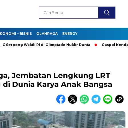
KONOMI – BISNIS
OLAHRAGA
ENERGY
pong Wakili RI di Olimpiade Nuklir Dunia
Gaspol Kendaraan Li
gga, Jembatan Lengkung LRT
 di Dunia Karya Anak Bangsa