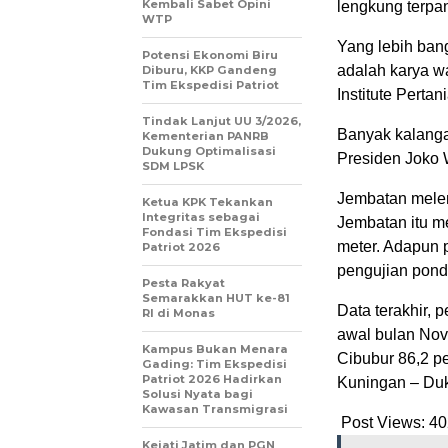
Kembali Sabet Opini
lengkung terpa
WTP
Yang lebih ban
Potensi Ekonomi Biru
adalah karya wa
Diburu, KKP Gandeng
Tim Ekspedisi Patriot
Institute Pertan
Tindak Lanjut UU 3/2026,
Banyak kalanga
Kementerian PANRB
Dukung Optimalisasi
Presiden Joko 
SDM LPSK
Jembatan mele
Ketua KPK Tekankan
Integritas sebagai
Jembatan itu me
Fondasi Tim Ekspedisi
meter. Adapun 
Patriot 2026
pengujian ponda
Pesta Rakyat
Semarakkan HUT ke-81
Data terakhir,
RI di Monas
awal bulan Nov
Kampus Bukan Menara
Cibubur 86,2 p
Gading: Tim Ekspedisi
Patriot 2026 Hadirkan
Kuningan – Duk
Solusi Nyata bagi
Kawasan Transmigrasi
Post Views:
40
Kejati Jatim dan PGN