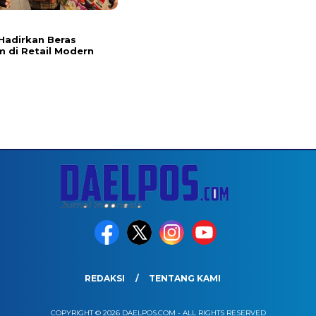
l
Hadirkan Beras
 di Retail Modern
REDAKSI
TENTANG KAMI
COPYRIGHT © 2026 DAELPOS.COM - ALL RIGHTS RESERVED