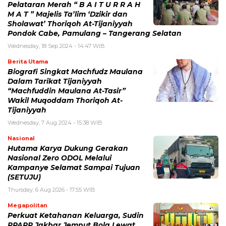
Pelataran Merah “ B A I T U R R A H
M A T ” Majelis Ta’lim ‘Dzikir dan
Sholawat’ Thoriqoh At-Tijaniyyah
Pondok Cabe, Pamulang – Tangerang Selatan
Wednesday, 18 Sep 2024 - 14:47 WIB
Berita Utama
Biografi Singkat Machfudz Maulana
Dalam Tarikat Tijaniyyah
“Machfuddin Maulana At-Tasir”
Wakil Muqoddam Thoriqoh At-
Tijaniyyah
Wednesday, 7 Aug 2024 - 15:38 WIB
Nasional
Hutama Karya Dukung Gerakan
Nasional Zero ODOL Melalui
Kampanye Selamat Sampai Tujuan
(SETUJU)
Thursday, 6 Aug 2026 - 17:55 WIB
Megapolitan
Perkuat Ketahanan Keluarga, Sudin
PPAPP Jakbar Jemput Bola Lewat