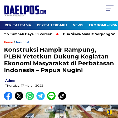
BERITA UTAMA
BERITA TERBARU
NEWS
EKONOMI – BISN
omo Tambah Daya 50 Persen
Dua Siswa MAN IC Serpong Wakili R
/
Home
Nasional
Konstruksi Hampir Rampung,
PLBN Yetetkun Dukung Kegiatan
Ekonomi Masyarakat di Perbatasan
Indonesia – Papua Nugini
Admin
Thursday, 17 March 2022