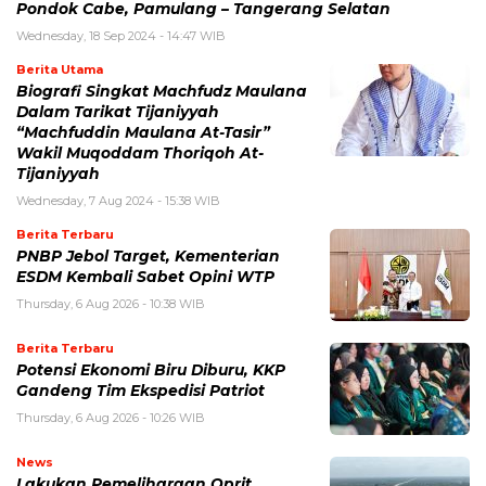
Pondok Cabe, Pamulang – Tangerang Selatan
Wednesday, 18 Sep 2024 - 14:47 WIB
Berita Utama
Biografi Singkat Machfudz Maulana
Dalam Tarikat Tijaniyyah
“Machfuddin Maulana At-Tasir”
Wakil Muqoddam Thoriqoh At-
Tijaniyyah
Wednesday, 7 Aug 2024 - 15:38 WIB
Berita Terbaru
PNBP Jebol Target, Kementerian
ESDM Kembali Sabet Opini WTP
Thursday, 6 Aug 2026 - 10:38 WIB
Berita Terbaru
Potensi Ekonomi Biru Diburu, KKP
Gandeng Tim Ekspedisi Patriot
Thursday, 6 Aug 2026 - 10:26 WIB
News
Lakukan Pemeliharaan Oprit