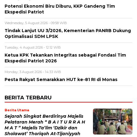
Potensi Ekonomi Biru Diburu, KKP Gandeng Tim
Ekspedisi Patriot
Wednesday, 5 August 2026 - 09:58 WIB
Tindak Lanjut UU 3/2026, Kementerian PANRB Dukung
Optimalisasi SDM LPSK
Tuesday, 4 August 2026 - 12:12 WIB
Ketua KPK Tekankan Integritas sebagai Fondasi Tim
Ekspedisi Patriot 2026
Monday, 3 August 2026 - 14:33 WIB
Pesta Rakyat Semarakkan HUT ke-81 RI di Monas
BERITA TERBARU
Berita Utama
Sejarah Singkat Berdirinya Majelis
Pelataran Merah “ B A I T U R R A H
M A T ” Majelis Ta’lim ‘Dzikir dan
Sholawat’ Thoriqoh At-Tijaniyyah