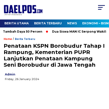
BERITA UTAMA
BERITA TERBARU
NEWS
EKONOMI – BISN
Tambah Daya 50 Persen
Dua Siswa MAN IC Serpong Wakili RI di
/
Home
Berita Terbaru
Penataan KSPN Borobudur Tahap I
Rampung, Kementerian PUPR
Lanjutkan Penataan Kampung
Seni Borobudur di Jawa Tengah
Admin
Friday, 26 January 2024