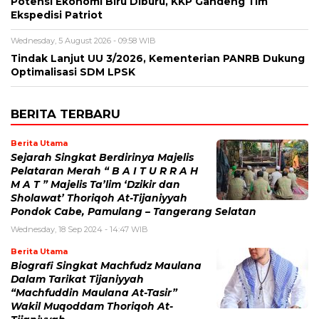
Potensi Ekonomi Biru Diburu, KKP Gandeng Tim
Ekspedisi Patriot
Wednesday, 5 August 2026 - 09:58 WIB
Tindak Lanjut UU 3/2026, Kementerian PANRB Dukung
Optimalisasi SDM LPSK
BERITA TERBARU
Berita Utama
Sejarah Singkat Berdirinya Majelis
Pelataran Merah “ B A I T U R R A H
M A T ” Majelis Ta’lim ‘Dzikir dan
Sholawat’ Thoriqoh At-Tijaniyyah
Pondok Cabe, Pamulang – Tangerang Selatan
Wednesday, 18 Sep 2024 - 14:47 WIB
Berita Utama
Biografi Singkat Machfudz Maulana
Dalam Tarikat Tijaniyyah
“Machfuddin Maulana At-Tasir”
Wakil Muqoddam Thoriqoh At-