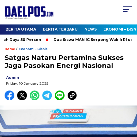
BERITA UTAMA
BERITA TERBARU
NEWS
EKONOMI – BISN
h Daya 50 Persen
Dua Siswa MAN IC Serpong Wakili RI di Olim
/
Home
Ekonomi - Bisnis
Satgas Nataru Pertamina Sukses
Jaga Pasokan Energi Nasional
Admin
Friday, 10 January 2025