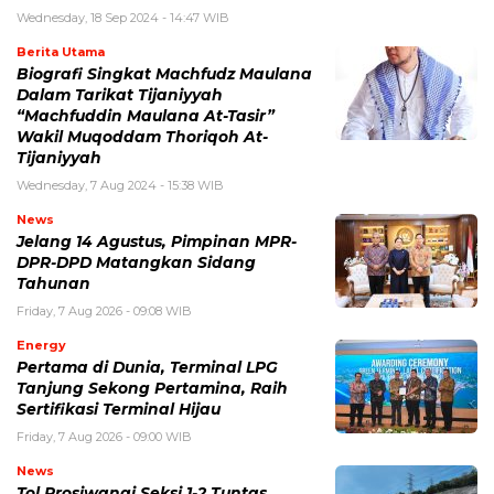
Wednesday, 18 Sep 2024 - 14:47 WIB
Berita Utama
Biografi Singkat Machfudz Maulana
Dalam Tarikat Tijaniyyah
“Machfuddin Maulana At-Tasir”
Wakil Muqoddam Thoriqoh At-
Tijaniyyah
Wednesday, 7 Aug 2024 - 15:38 WIB
News
Jelang 14 Agustus, Pimpinan MPR-
DPR-DPD Matangkan Sidang
Tahunan
Friday, 7 Aug 2026 - 09:08 WIB
Energy
Pertama di Dunia, Terminal LPG
Tanjung Sekong Pertamina, Raih
Sertifikasi Terminal Hijau
Friday, 7 Aug 2026 - 09:00 WIB
News
Tol Prosiwangi Seksi 1-2 Tuntas,