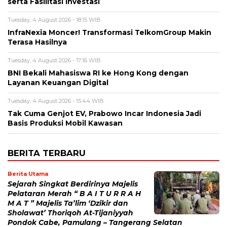
serta Fasilitasi Investasi
Tuesday, 4 August 2026 - 18:15 WIB
InfraNexia Moncer! Transformasi TelkomGroup Makin
Terasa Hasilnya
Tuesday, 4 August 2026 - 17:16 WIB
BNI Bekali Mahasiswa RI ke Hong Kong dengan
Layanan Keuangan Digital
Tuesday, 4 August 2026 - 15:44 WIB
Tak Cuma Genjot EV, Prabowo Incar Indonesia Jadi
Basis Produksi Mobil Kawasan
BERITA TERBARU
Berita Utama
Sejarah Singkat Berdirinya Majelis
Pelataran Merah “ B A I T U R R A H
M A T ” Majelis Ta’lim ‘Dzikir dan
Sholawat’ Thoriqoh At-Tijaniyyah
Pondok Cabe, Pamulang – Tangerang Selatan