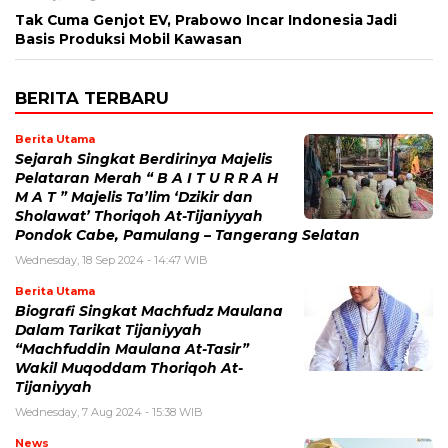
Tak Cuma Genjot EV, Prabowo Incar Indonesia Jadi
Basis Produksi Mobil Kawasan
BERITA TERBARU
Berita Utama
Sejarah Singkat Berdirinya Majelis
Pelataran Merah “ B A I T U R R A H
M A T ” Majelis Ta’lim ‘Dzikir dan
Sholawat’ Thoriqoh At-Tijaniyyah
Pondok Cabe, Pamulang – Tangerang Selatan
Wednesday, 18 Sep 2024 - 14:47 WIB
Berita Utama
Biografi Singkat Machfudz Maulana
Dalam Tarikat Tijaniyyah
“Machfuddin Maulana At-Tasir”
Wakil Muqoddam Thoriqoh At-
Tijaniyyah
Wednesday, 7 Aug 2024 - 15:38 WIB
News