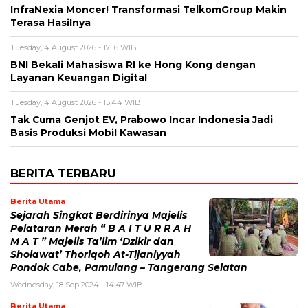
InfraNexia Moncer! Transformasi TelkomGroup Makin
Terasa Hasilnya
Tuesday, 4 August 2026 - 17:16 WIB
BNI Bekali Mahasiswa RI ke Hong Kong dengan
Layanan Keuangan Digital
Tuesday, 4 August 2026 - 15:44 WIB
Tak Cuma Genjot EV, Prabowo Incar Indonesia Jadi
Basis Produksi Mobil Kawasan
BERITA TERBARU
Berita Utama
Sejarah Singkat Berdirinya Majelis
Pelataran Merah “ B A I T U R R A H
M A T ” Majelis Ta’lim ‘Dzikir dan
Sholawat’ Thoriqoh At-Tijaniyyah
Pondok Cabe, Pamulang – Tangerang Selatan
Wednesday, 18 Sep 2024 - 14:47 WIB
Berita Utama