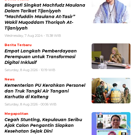
Biografi Singkat Machfudz Maulana
Dalam Tarikat Tijaniyyah
“Machfuddin Maulana At-Tasir”
Wakil Muqoddam Thoriqoh At-
Tijaniyyah
Wednesday, 7 Aug 2024 - 15:38 WIB
Berita Terbaru
Empat Langkah Pemberdayaan
Perempuan untuk Transformasi
Digital Inklusif
Saturday, 8 Aug 2026 - 10:19 WIB
News
Kementerian PU Kerahkan Personel
dan Truk Tangki Air Tangani
Karhutla di Kalteng
Saturday, 8 Aug 2026 - 00:06 WIB
Megapolitan
Cegah Stunting, Kepulauan Seribu
Ajak Calon Pengantin Siapkan
Kesehatan Sejak Dini