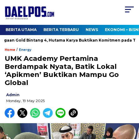
BERITA UTAMA
BERITA TERBARU
NEWS
EKONOMI – BISN
an Gold Bintang 4, Hutama Karya Buktikan Komitmen pada TJSL 
/
Home
Energy
UMK Academy Pertamina
Berdampak Nyata, Batik Lokal
‘Apikmen’ Buktikan Mampu Go
Global
Admin
Monday, 19 May 2025