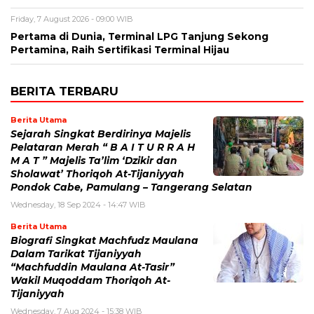
Friday, 7 August 2026 - 09:00 WIB
Pertama di Dunia, Terminal LPG Tanjung Sekong
Pertamina, Raih Sertifikasi Terminal Hijau
BERITA TERBARU
Berita Utama
Sejarah Singkat Berdirinya Majelis
Pelataran Merah “ B A I T U R R A H
M A T ” Majelis Ta’lim ‘Dzikir dan
Sholawat’ Thoriqoh At-Tijaniyyah
Pondok Cabe, Pamulang – Tangerang Selatan
Wednesday, 18 Sep 2024 - 14:47 WIB
Berita Utama
Biografi Singkat Machfudz Maulana
Dalam Tarikat Tijaniyyah
“Machfuddin Maulana At-Tasir”
Wakil Muqoddam Thoriqoh At-
Tijaniyyah
Wednesday, 7 Aug 2024 - 15:38 WIB