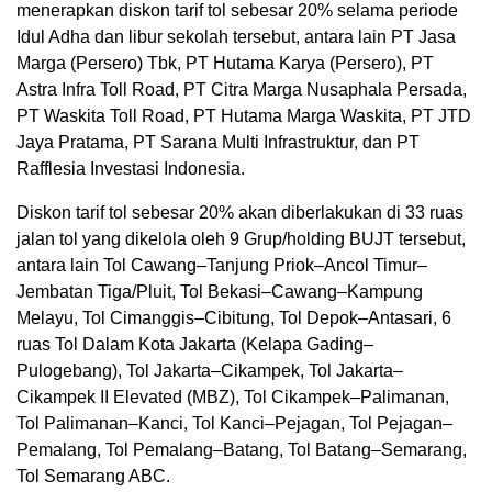
menerapkan diskon tarif tol sebesar 20% selama periode
Idul Adha dan libur sekolah tersebut, antara lain PT Jasa
Marga (Persero) Tbk, PT Hutama Karya (Persero), PT
Astra Infra Toll Road, PT Citra Marga Nusaphala Persada,
PT Waskita Toll Road, PT Hutama Marga Waskita, PT JTD
Jaya Pratama, PT Sarana Multi Infrastruktur, dan PT
Rafflesia Investasi Indonesia.
Diskon tarif tol sebesar 20% akan diberlakukan di 33 ruas
jalan tol yang dikelola oleh 9 Grup/holding BUJT tersebut,
antara lain Tol Cawang–Tanjung Priok–Ancol Timur–
Jembatan Tiga/Pluit, Tol Bekasi–Cawang–Kampung
Melayu, Tol Cimanggis–Cibitung, Tol Depok–Antasari, 6
ruas Tol Dalam Kota Jakarta (Kelapa Gading–
Pulogebang), Tol Jakarta–Cikampek, Tol Jakarta–
Cikampek II Elevated (MBZ), Tol Cikampek–Palimanan,
Tol Palimanan–Kanci, Tol Kanci–Pejagan, Tol Pejagan–
Pemalang, Tol Pemalang–Batang, Tol Batang–Semarang,
Tol Semarang ABC.