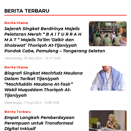
BERITA TERBARU
Berita Utama
Sejarah Singkat Berdirinya Majelis
Pelataran Merah “ B A I T U R R A H
M A T ” Majelis Ta’lim ‘Dzikir dan
Sholawat’ Thoriqoh At-Tijaniyyah
Pondok Cabe, Pamulang – Tangerang Selatan
Wednesday, 18 Sep 2024 - 14:47 WIB
Berita Utama
Biografi Singkat Machfudz Maulana
Dalam Tarikat Tijaniyyah
“Machfuddin Maulana At-Tasir”
Wakil Muqoddam Thoriqoh At-
Tijaniyyah
Wednesday, 7 Aug 2024 - 15:38 WIB
Berita Terbaru
Empat Langkah Pemberdayaan
Perempuan untuk Transformasi
Digital Inklusif