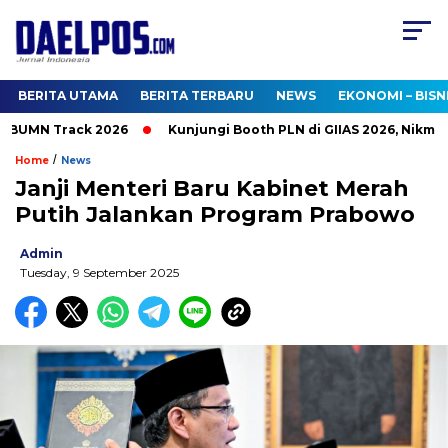
BERITA UTAMA
BERITA TERBARU
NEWS
EKONOMI – BISN
BUMN Track 2026
Kunjungi Booth PLN di GIIAS 2026, Nikmati
/
Home
News
Janji Menteri Baru Kabinet Merah
Putih Jalankan Program Prabowo
Admin
Tuesday, 9 September 2025