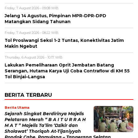
Friday, 7 August 2026 - 09:08 WIB
Jelang 14 Agustus, Pimpinan MPR-DPR-DPD
Matangkan Sidang Tahunan
Friday, 7 August 2026 - 08:22 WIB
Tol Prosiwangi Seksi 1-2 Tuntas, Konektivitas Jatim
Makin Ngebut
Thursday, 6 August 2026 - 10:17 WIB
Lakukan Pemeliharaan Oprit Jembatan Batang
Serangan, Hutama Karya Uji Coba Contraflow di KM 55
Tol Binjai–Langsa
BERITA TERBARU
Berita Utama
Sejarah Singkat Berdirinya Majelis
Pelataran Merah “ B A I T U R R A H
M A T ” Majelis Ta’lim ‘Dzikir dan
Sholawat’ Thoriqoh At-Tijaniyyah
Pondok Cabe, Pamulang – Tangerang Selatan