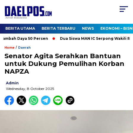
BERITA UTAMA
BERITA TERBARU
NEWS
EKONOMI – BISN
mbah Daya 50 Persen
Dua Siswa MAN IC Serpong Wakili RI di O
/
Home
Daerah
Senator Agita Serahkan Bantuan
untuk Dukung Pemulihan Korban
NAPZA
Admin
Wednesday, 8 October 2025