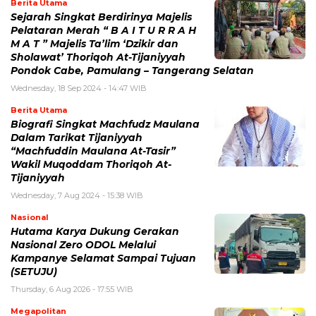
Berita Utama
Sejarah Singkat Berdirinya Majelis
Pelataran Merah “ B A I T U R R A H
M A T ” Majelis Ta’lim ‘Dzikir dan
Sholawat’ Thoriqoh At-Tijaniyyah
Pondok Cabe, Pamulang – Tangerang Selatan
Wednesday, 18 Sep 2024 - 14:47 WIB
Berita Utama
Biografi Singkat Machfudz Maulana
Dalam Tarikat Tijaniyyah
“Machfuddin Maulana At-Tasir”
Wakil Muqoddam Thoriqoh At-
Tijaniyyah
Wednesday, 7 Aug 2024 - 15:38 WIB
Nasional
Hutama Karya Dukung Gerakan
Nasional Zero ODOL Melalui
Kampanye Selamat Sampai Tujuan
(SETUJU)
Thursday, 6 Aug 2026 - 17:55 WIB
Megapolitan