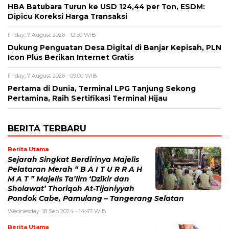
HBA Batubara Turun ke USD 124,44 per Ton, ESDM:
Dipicu Koreksi Harga Transaksi
Friday, 7 August 2026 - 12:50 WIB
Dukung Penguatan Desa Digital di Banjar Kepisah, PLN
Icon Plus Berikan Internet Gratis
Friday, 7 August 2026 - 09:00 WIB
Pertama di Dunia, Terminal LPG Tanjung Sekong
Pertamina, Raih Sertifikasi Terminal Hijau
BERITA TERBARU
Berita Utama
Sejarah Singkat Berdirinya Majelis
Pelataran Merah “ B A I T U R R A H
M A T ” Majelis Ta’lim ‘Dzikir dan
Sholawat’ Thoriqoh At-Tijaniyyah
Pondok Cabe, Pamulang – Tangerang Selatan
Wednesday, 18 Sep 2024 - 14:47 WIB
Berita Utama