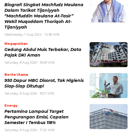
Biografi Singkat Machfudz Maulana
Dalam Tarikat Tijaniyyah
“Machfuddin Maulana At-Tasir”
Wakil Muqoddam Thoriqoh At-
Tijaniyyah
Wednesday, 7 Aug 2024 - 15:38 WIB
Megapolitan
Gedung Abdul Muis Terbakar, Data
Pajak DKI Aman
Saturday, 8 Aug 2026 - 18:28 WIB
Berita Utama
950 Dapur MBG Disorot, Tak Higienis
Siap-Siap Ditutup!
Saturday, 8 Aug 2026 - 18:21 WIB
Energy
Pertamina Lampaui Target
Pengurangan Emisi, Capaian
Semester I Tembus 118%
Saturday, 8 Aug 2026 - 17:52 WIB