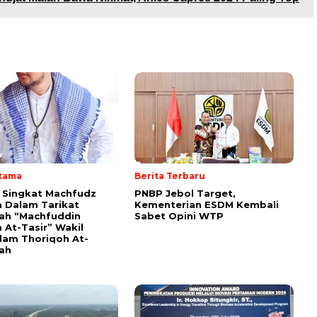
Utama
Berita Terbaru
i Singkat Machfudz
PNBP Jebol Target,
 Dalam Tarikat
Kementerian ESDM Kembali
yah “Machfuddin
Sabet Opini WTP
 At-Tasir” Wakil
am Thoriqoh At-
yah