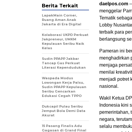
daelpos.com
–
Berita Terkait
menggelar Pam
LapakMain Corner,
Tematik sebaga
Ruang Aman Anak
Jakarta di Era Digital
Lobby Nusantar
terbaik para pe
Kolaborasi UKPD Perkuat
berlangsung se
Jakpreneur, UMKM
Kepulauan Seribu Naik
Kelas
Pameran ini be
menghadirkan p
Sudin PPAPP Jakbar
Tancap Gas Perkuat
menjaga persa
Literasi Kependudukan
menilai kreati
Waspada Modus
menjadi potret
Lowongan Kerja Palsu,
nasional.
Sudin PPAPP Kepulauan
Seribu Gencarkan
Edukasi Cegah TPPO
Wakil Ketua D
Indonesia kini 
Dukcapil Pulau Seribu
Jemput Bola Demi Data
pemerintahan, 
Akurat
negara, terutam
15 Pasang Finalis Adu
selalu membuka
Gagasan di Grand Final