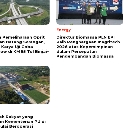
Energy
 Pemeliharaan Oprit
Direktur Biomassa PLN EPI
an Batang Serangan,
Raih Penghargaan Inagritech
Karya Uji Coba
2026 atas Kepemimpinan
ow di KM 55 Tol Binjai–
dalam Percepatan
Pengembangan Biomassa
ah Rakyat yang
n Kementerian PU di
Mulai Beroperasi