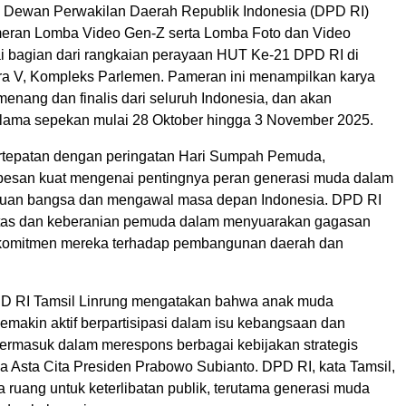
 Dewan Perwakilan Daerah Republik Indonesia (DPD RI)
eran Lomba Video Gen-Z serta Lomba Foto dan Video
i bagian dari rangkaian perayaan HUT Ke-21 DPD RI di
a V, Kompleks Parlemen. Pameran ini menampilkan karya
menang dan finalis dari seluruh Indonesia, dan akan
lama sepekan mulai 28 Oktober hingga 3 November 2025.
rtepatan dengan peringatan Hari Sumpah Pemuda,
esan kuat mengenai pentingnya peran generasi muda dalam
tuan bangsa dan mengawal masa depan Indonesia. DPD RI
vitas dan keberanian pemuda dalam menyuarakan gagasan
 komitmen mereka terhadap pembangunan daerah dan
PD RI Tamsil Linrung mengatakan bahwa anak muda
semakin aktif berpartisipasi dalam isu kebangsaan dan
termasuk dalam merespons berbagai kebijakan strategis
a Asta Cita Presiden Prabowo Subianto. DPD RI, kata Tamsil,
 ruang untuk keterlibatan publik, terutama generasi muda