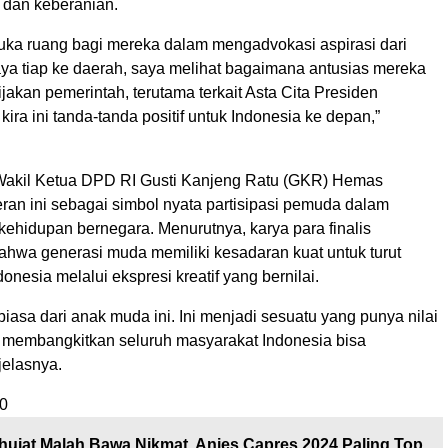
 dan keberanian.
a ruang bagi mereka dalam mengadvokasi aspirasi dari
ya tiap ke daerah, saya melihat bagaimana antusias mereka
akan pemerintah, terutama terkait Asta Cita Presiden
ira ini tanda-tanda positif untuk Indonesia ke depan,”
Wakil Ketua DPD RI Gusti Kanjeng Ratu (GKR) Hemas
an ini sebagai simbol nyata partisipasi pemuda dalam
kehidupan bernegara. Menurutnya, karya para finalis
hwa generasi muda memiliki kesadaran kuat untuk turut
esia melalui ekspresi kreatif yang bernilai.
biasa dari anak muda ini. Ini menjadi sesuatu yang punya nilai
 membangkitkan seluruh masyarakat Indonesia bisa
 jelasnya.
0
hujat Malah Bawa Nikmat, Anies Capres 2024 Paling Top