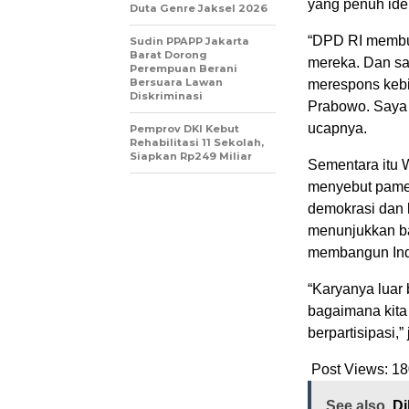
yang penuh ide
Duta Genre Jaksel 2026
“DPD RI membuk
Sudin PPAPP Jakarta
Barat Dorong
mereka. Dan sa
Perempuan Berani
Bersuara Lawan
merespons kebij
Diskriminasi
Prabowo. Saya k
ucapnya.
Pemprov DKI Kebut
Rehabilitasi 11 Sekolah,
Siapkan Rp249 Miliar
Sementara itu 
menyebut pamer
demokrasi dan 
menunjukkan ba
membangun Indon
“Karyanya luar 
bagaimana kita
berpartisipasi,”
Post Views:
18
See also
Di