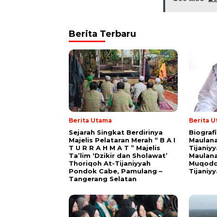
Berita Terbaru
Berita Utama
Berita 
Sejarah Singkat Berdirinya
Biograf
Majelis Pelataran Merah “ B A I
Maulana
T U R R A H M A T ” Majelis
Tijaniy
Ta’lim ‘Dzikir dan Sholawat’
Maulana
Thoriqoh At-Tijaniyyah
Muqodd
Pondok Cabe, Pamulang –
Tijaniy
Tangerang Selatan